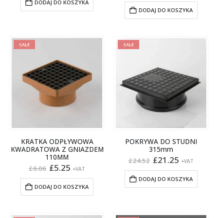
DODAJ DO KOSZYKA
£5.78.
£5.01.
wynosiła:
wynosi:
DODAJ DO KOSZYKA
£9.78.
£8.48.
SALE
SALE
KRATKA ODPŁYWOWA
POKRYWA DO STUDNI
KWADRATOWA Z GNIAZDEM
315mm
110MM
Pierwotna
Aktualna
£
21.25
£
24.52
+VAT
Pierwotna
Aktualna
cena
cena
£
5.25
£
6.06
+VAT
cena
cena
wynosiła:
wynosi:
DODAJ DO KOSZYKA
wynosiła:
wynosi:
£24.52.
£21.25.
DODAJ DO KOSZYKA
£6.06.
£5.25.