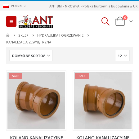
POLSKI
ANT BM - MROWKA - Polska hurtownia budowlana w UK
0
SKLEP
HYDRAULIKA I OGRZEWANIE
KANALIZACJA ZEWNĘTRZNA
SALE
SALE
KOLANO KANALIZACYJNE
KOLANO KANALIZACYJNE