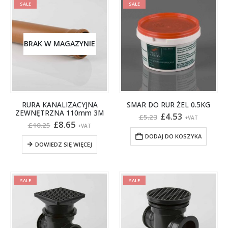
SALE
SALE
BRAK W MAGAZYNIE
RURA KANALIZACYJNA
SMAR DO RUR ŻEL 0.5KG
ZEWNĘTRZNA 110mm 3M
Pierwotna
Aktualna
£
4.53
£
5.23
+VAT
Pierwotna
Aktualna
cena
cena
£
8.65
£
10.25
+VAT
cena
cena
wynosiła:
wynosi:
DODAJ DO KOSZYKA
wynosiła:
wynosi:
£5.23.
£4.53.
DOWIEDZ SIĘ WIĘCEJ
£10.25.
£8.65.
SALE
SALE