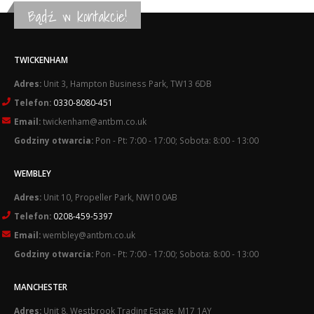
£118.80.
£105.89.
Bądź w kontakcie!
TWICKENHAM
Adres:
Unit 3, Hampton Business Park, TW13 6DB
Telefon:
0330-8080-451
Email:
twickenham@antbm.co.uk
Godziny otwarcia:
Pon - Pt: 7:00 - 17:00; Sobota: 8:00 - 13:00
WEMBLEY
Adres:
Unit 10, Propeller Park, NW10 0AB
Telefon:
0208-459-5397
Email:
wembley@antbm.co.uk
Godziny otwarcia:
Pon - Pt: 7:00 - 17:00; Sobota: 8:00 - 13:00
MANCHESTER
Adres:
Unit 8, Westbrook Trading Estate, M17 1AY