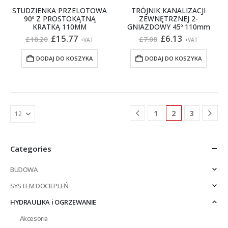
STUDZIENKA PRZELOTOWA
TRÓJNIK KANALIZACJI
90º Z PROSTOKĄTNĄ
ZEWNĘTRZNEJ 2-
KRATKĄ 110MM
GNIAZDOWY 45º 110mm
Pierwotna
Aktualna
Pierwotna
Aktualna
£
15.77
£
6.13
£
18.20
£
7.08
+VAT
+VAT
cena
cena
cena
cena
wynosiła:
wynosi:
wynosiła:
wynosi:
DODAJ DO KOSZYKA
DODAJ DO KOSZYKA
£18.20.
£15.77.
£7.08.
£6.13.
1
2
3
Categories
BUDOWA
SYSTEM DOCIEPLEŃ
HYDRAULIKA i OGRZEWANIE
Akcesoria