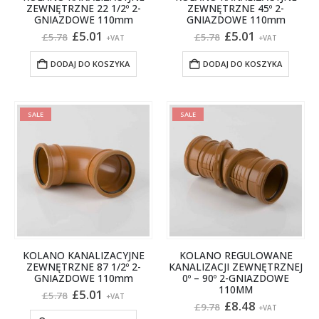
ZEWNĘTRZNE 22 1/2º 2-
ZEWNĘTRZNE 45º 2-
GNIAZDOWE 110mm
GNIAZDOWE 110mm
Pierwotna
Aktualna
Pierwotna
Aktualna
£
5.01
£
5.01
£
5.78
£
5.78
+VAT
+VAT
cena
cena
cena
cena
wynosiła:
wynosi:
wynosiła:
wynosi:
DODAJ DO KOSZYKA
DODAJ DO KOSZYKA
£5.78.
£5.01.
£5.78.
£5.01.
SALE
SALE
KOLANO KANALIZACYJNE
KOLANO REGULOWANE
ZEWNĘTRZNE 87 1/2º 2-
KANALIZACJI ZEWNĘTRZNEJ
GNIAZDOWE 110mm
0º – 90º 2-GNIAZDOWE
110MM
Pierwotna
Aktualna
£
5.01
£
5.78
+VAT
cena
cena
Pierwotna
Aktualna
£
8.48
£
9.78
+VAT
wynosiła:
wynosi:
cena
cena