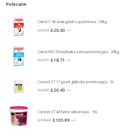
Polecane
Cekol C-45 biała gładź szpachlowa - 20kg
Pierwotna
Aktualna
£
20.30
£
21.94
+VAT
cena
cena
wynosiła:
wynosi:
£21.94.
£20.30.
Cekol WG-50 wylewka samopoziomująca - 20kg
Pierwotna
Aktualna
£
18.71
£
21.71
+VAT
cena
cena
wynosiła:
wynosi:
£21.71.
£18.71.
Ceresit CT17 grunt głęboko penetrujący - 5L
Pierwotna
Aktualna
£
20.43
£
24.00
+VAT
cena
cena
wynosiła:
wynosi:
£24.00.
£20.43.
Ceresit CT48 farba silikonowa - 15L
Pierwotna
Aktualna
£
105.89
£
118.80
+VAT
cena
cena
wynosiła:
wynosi: