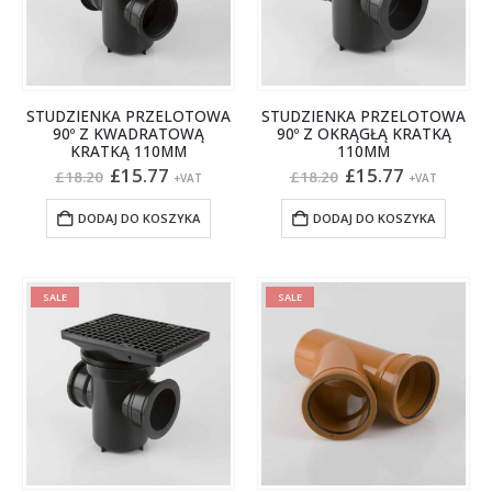
STUDZIENKA PRZELOTOWA
STUDZIENKA PRZELOTOWA
90º Z KWADRATOWĄ
90º Z OKRĄGŁĄ KRATKĄ
KRATKĄ 110MM
110MM
Pierwotna
Aktualna
Pierwotna
Aktualna
£
15.77
£
15.77
£
18.20
£
18.20
+VAT
+VAT
cena
cena
cena
cena
wynosiła:
wynosi:
wynosiła:
wynosi:
DODAJ DO KOSZYKA
DODAJ DO KOSZYKA
£18.20.
£15.77.
£18.20.
£15.77.
SALE
SALE