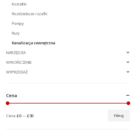
Kształtki
Rozdzielacze i szafki
Pompy
Rury
Kanalizacja zewnętrzna
NARZĘDZIA
WYKOŃCZENIE
WYPRZEDAŻ
Cena
Cena:
£0
—
£30
Filtruj
Cena
Cena
min
max