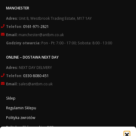
MANCHESTER
Adres:
Unit 8, Westbrook Trading Estate, M17 1AY
Telefon:
0161-971-2821
Email:
manchester@antbm.co.uk
Godziny otwarcia:
Pon - Pt: 7:00 - 17:00; Sobota: 8:00 - 13:00
ONLINE – DOSTAWA NEXT DAY
Adres:
NEXT DAY DELIVERY
Telefon:
0330-8080-451
Email:
sales@antbm.co.uk
Sklep
Regulamin Sklepu
Polityka zwrotów
Polityka plików cookies (UK)