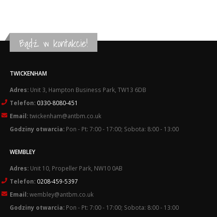
Bądź w kontakcie!
TWICKENHAM
Adres:
Unit 3, Hampton Business Park, TW13 6DB
Telefon:
0330-8080-451
Email:
twickenham@antbm.co.uk
Godziny otwarcia:
Pon - Pt: 7:00 - 17:00; Sobota: 8:00 - 13:00
WEMBLEY
Adres:
Unit 10, Propeller Park, NW10 0AB
Telefon:
0208-459-5397
Email:
wembley@antbm.co.uk
Godziny otwarcia:
Pon - Pt: 7:00 - 17:00; Sobota: 8:00 - 13:00