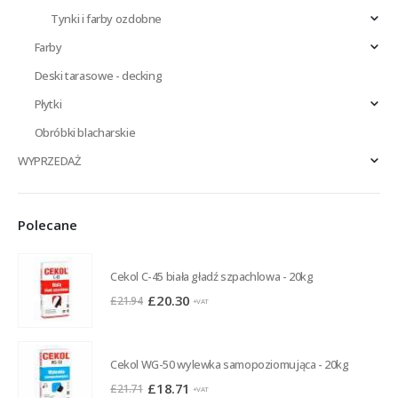
Tynki i farby ozdobne
Farby
Deski tarasowe - decking
Płytki
Obróbki blacharskie
WYPRZEDAŻ
Polecane
Cekol C-45 biała gładź szpachlowa - 20kg
Pierwotna
Aktualna
£
20.30
£
21.94
+VAT
cena
cena
wynosiła:
wynosi:
£21.94.
£20.30.
Cekol WG-50 wylewka samopoziomująca - 20kg
Pierwotna
Aktualna
£
18.71
£
21.71
+VAT