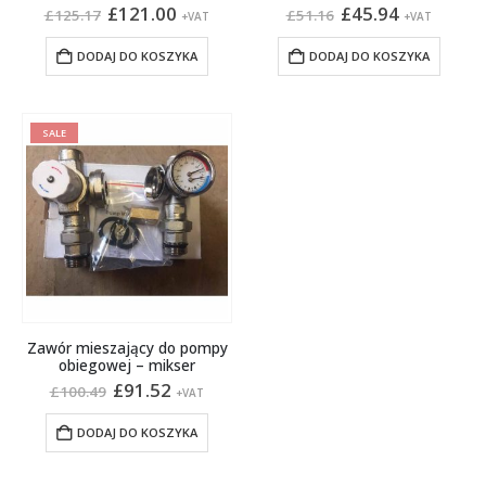
Pierwotna
Aktualna
Pierwotna
Aktualna
£
121.00
£
45.94
£
125.17
£
51.16
+VAT
+VAT
cena
cena
cena
cena
wynosiła:
wynosi:
wynosiła:
wynosi:
DODAJ DO KOSZYKA
DODAJ DO KOSZYKA
£125.17.
£121.00.
£51.16.
£45.94.
SALE
Zawór mieszający do pompy
obiegowej – mikser
Pierwotna
Aktualna
£
91.52
£
100.49
+VAT
cena
cena
wynosiła:
wynosi:
DODAJ DO KOSZYKA
£100.49.
£91.52.