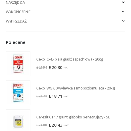
NARZĘDZIA
WYKOŃCZENIE
WYPRZEDAŻ
Polecane
Cekol C-45 biała gładź szpachlowa - 20kg
Pierwotna
Aktualna
£
20.30
£
21.94
+VAT
cena
cena
wynosiła:
wynosi:
£21.94.
£20.30.
Cekol WG-50 wylewka samopoziomująca - 20kg
Pierwotna
Aktualna
£
18.71
£
21.71
+VAT
cena
cena
wynosiła:
wynosi:
£21.71.
£18.71.
Ceresit CT17 grunt głęboko penetrujący - 5L
Pierwotna
Aktualna
£
20.43
£
24.00
+VAT
cena
cena