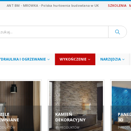
ANT BM - MROWKA - Polska hurtownia budowlana w UK
SZKOLENIA
YDRAULIKA I OGRZEWANIE
WYKOŃCZENIE
NARZĘDZIA
MELE
KAMIEŃ
PANEL
EWNIANE
DEKORACYJNY
3D
ODUKTÓW
49
PRODUKTÓW
7
PRODU