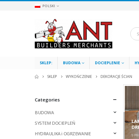
POLSKI
SKLEP:
BUDOWA
DOCIEPLENIE
H
SKLEP
WYKOŃCZENIE
DEKORACJE ŚCIAN
Categories
BUDOWA
LA
SYSTEM DOCIEPLEŃ
DR
HYDRAULIKA i OGRZEWANIE
5
PR