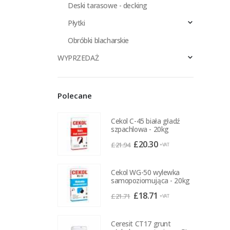
Deski tarasowe - decking
Płytki
Obróbki blacharskie
WYPRZEDAŻ
Polecane
Cekol C-45 biała gładź
szpachlowa - 20kg
Pierwotna
Aktualna
£
20.30
£
21.94
+VAT
cena
cena
wynosiła:
wynosi:
Cekol WG-50 wylewka
£21.94.
£20.30.
samopoziomująca - 20kg
Pierwotna
Aktualna
£
18.71
£
21.71
+VAT
cena
cena
wynosiła:
wynosi:
Ceresit CT17 grunt