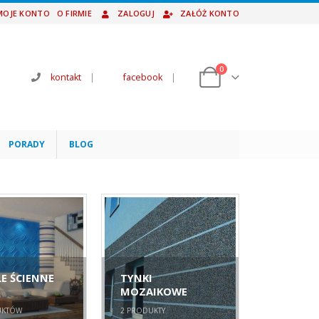
MOJE KONTO
O FIRMIE
ZALOGUJ
ZAŁÓŻ KONTO
0
kontakt
|
facebook
|
PORADY
BLOG
E ŚCIENNE
TYNKI
MOZAIKOWE
KTÓW
2
PRODUKTY