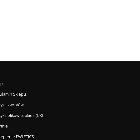
ep
ulamin Sklepu
ityka zwrotów
tyka plików cookies (UK)
irmie
ieplenie EWI ETICS