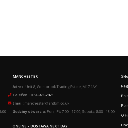
MANCHESTER
Skl
Reg
Adres:
Unit 8, Westbrook Trading Estate, M17 1AY
Telefon:
0161-971-2821
Pol
Email:
manchester@antbm.co.uk
Poli
3:00
Godziny otwarcia:
Pon - Pt: 7:00 - 17:00; Sobota: 8:00 - 13:00
O F
Doc
ONLINE – DOSTAWA NEXT DAY