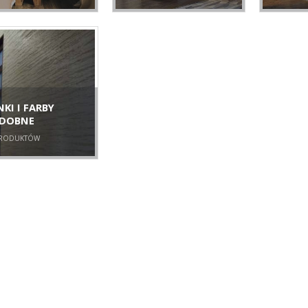
KI I FARBY
DOBNE
RODUKTÓW