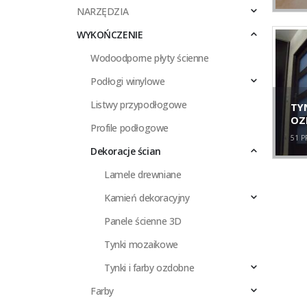
NARZĘDZIA
WYKOŃCZENIE
Wodoodporne płyty ścienne
Podłogi winylowe
Listwy przypodłogowe
TYN
OZ
Profile podłogowe
51
P
Dekoracje ścian
Lamele drewniane
Kamień dekoracyjny
Panele ścienne 3D
Tynki mozaikowe
Tynki i farby ozdobne
Farby