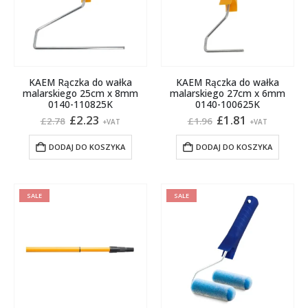
KAEM Rączka do wałka
KAEM Rączka do wałka
malarskiego 25cm x 8mm
malarskiego 27cm x 6mm
0140-110825K
0140-100625K
Pierwotna
Aktualna
Pierwotna
Aktualna
£
2.23
£
1.81
£
2.78
£
1.96
+VAT
+VAT
cena
cena
cena
cena
wynosiła:
wynosi:
wynosiła:
wynosi:
DODAJ DO KOSZYKA
DODAJ DO KOSZYKA
£2.78.
£2.23.
£1.96.
£1.81.
SALE
SALE