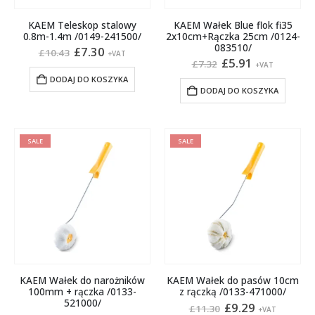
KAEM Teleskop stalowy
KAEM Wałek Blue flok fi35
0.8m-1.4m /0149-241500/
2x10cm+Rączka 25cm /0124-
083510/
Pierwotna
Aktualna
£
7.30
£
10.43
+VAT
cena
cena
Pierwotna
Aktualna
£
5.91
£
7.32
+VAT
wynosiła:
wynosi:
cena
cena
DODAJ DO KOSZYKA
£10.43.
£7.30.
wynosiła:
wynosi:
DODAJ DO KOSZYKA
£7.32.
£5.91.
SALE
SALE
KAEM Wałek do narożników
KAEM Wałek do pasów 10cm
100mm + rączka /0133-
z rączką /0133-471000/
521000/
Pierwotna
Aktualna
£
9.29
£
11.30
+VAT