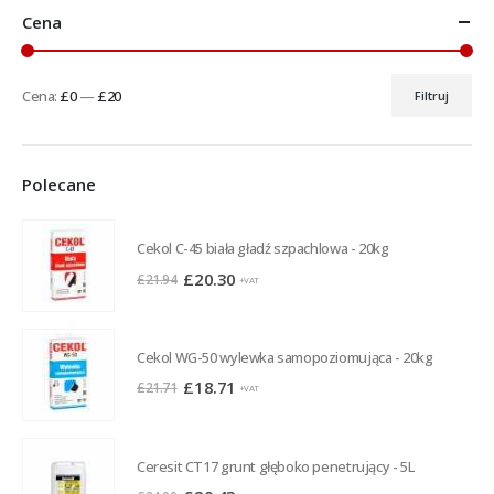
Cena
Cena:
£0
—
£20
Filtruj
Cena
Cena
min
max
Polecane
Cekol C-45 biała gładź szpachlowa - 20kg
Pierwotna
Aktualna
£
20.30
£
21.94
+VAT
cena
cena
wynosiła:
wynosi:
£21.94.
£20.30.
Cekol WG-50 wylewka samopoziomująca - 20kg
Pierwotna
Aktualna
£
18.71
£
21.71
+VAT
cena
cena
wynosiła:
wynosi:
£21.71.
£18.71.
Ceresit CT17 grunt głęboko penetrujący - 5L