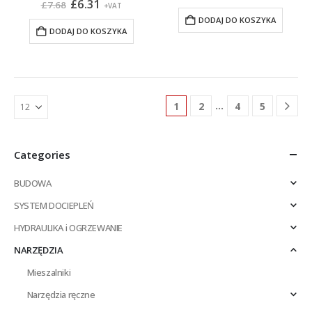
Pierwotna
Aktualna
cena
cena
£
6.31
£
7.68
+VAT
cena
cena
wynosiła:
wynosi:
DODAJ DO KOSZYKA
wynosiła:
wynosi:
£11.30.
£9.29.
DODAJ DO KOSZYKA
£7.68.
£6.31.
…
1
2
4
5
Categories
BUDOWA
SYSTEM DOCIEPLEŃ
HYDRAULIKA i OGRZEWANIE
NARZĘDZIA
Mieszalniki
Narzędzia ręczne