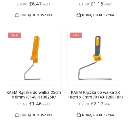
Pierwotna
Aktualna
Pierwotna
Aktualna
£
6.47
£
1.15
£
8.00
£
1.38
+VAT
+VAT
cena
cena
cena
cena
wynosiła:
wynosi:
wynosiła:
wynosi:
DODAJ DO KOSZYKA
DODAJ DO KOSZYKA
£8.00.
£6.47.
£1.38.
£1.15.
SALE
SALE
KAEM Rączka do wałka 25cm
KAEM Rączka do wałka 2K
x 6mm /0140-110625K/
18cm x 8mm /0140-120818K/
Pierwotna
Aktualna
Pierwotna
Aktualna
£
1.46
£
2.17
£
1.67
£
2.70
+VAT
+VAT
cena
cena
cena
cena
wynosiła:
wynosi:
wynosiła:
wynosi:
DODAJ DO KOSZYKA
DODAJ DO KOSZYKA
£1.67.
£1.46.
£2.70.
£2.17.