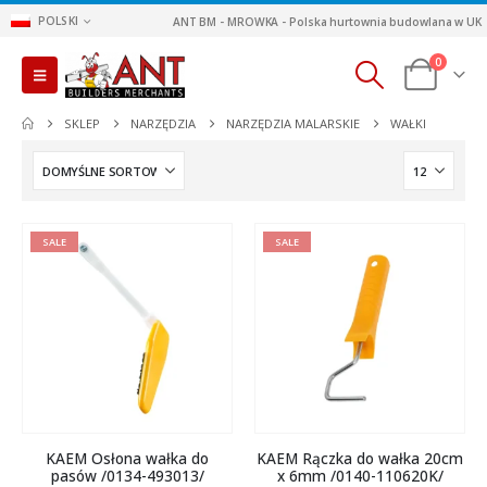
POLSKI
ANT BM - MROWKA - Polska hurtownia budowlana w UK
0
SKLEP
NARZĘDZIA
NARZĘDZIA MALARSKIE
WAŁKI
SALE
SALE
KAEM Osłona wałka do
KAEM Rączka do wałka 20cm
pasów /0134-493013/
x 6mm /0140-110620K/