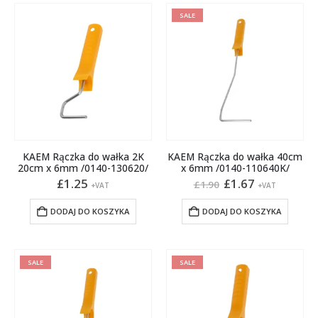
SALE
KAEM Rączka do wałka 2K
KAEM Rączka do wałka 40cm
20cm x 6mm /0140-130620/
x 6mm /0140-110640K/
Pierwotna
Aktualna
£
1.25
£
1.67
£
1.90
+VAT
+VAT
cena
cena
wynosiła:
wynosi:
DODAJ DO KOSZYKA
DODAJ DO KOSZYKA
£1.90.
£1.67.
SALE
SALE