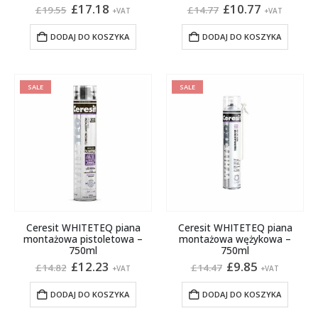
Pierwotna
Aktualna
Pierwotna
Aktualna
£
17.18
£
10.77
£
19.55
£
14.77
+VAT
+VAT
cena
cena
cena
cena
wynosiła:
wynosi:
wynosiła:
wynosi:
DODAJ DO KOSZYKA
DODAJ DO KOSZYKA
£19.55.
£17.18.
£14.77.
£10.77.
SALE
SALE
Ceresit WHITETEQ piana
Ceresit WHITETEQ piana
montażowa pistoletowa –
montażowa wężykowa –
750ml
750ml
Pierwotna
Aktualna
Pierwotna
Aktualna
£
12.23
£
9.85
£
14.82
£
14.47
+VAT
+VAT
cena
cena
cena
cena
wynosiła:
wynosi:
wynosiła:
wynosi:
DODAJ DO KOSZYKA
DODAJ DO KOSZYKA
£14.82.
£12.23.
£14.47.
£9.85.