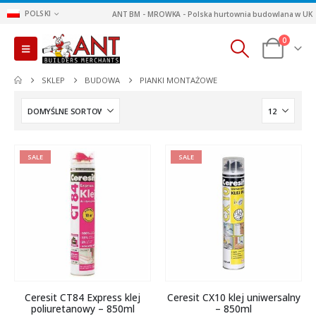
POLSKI
ANT BM - MROWKA - Polska hurtownia budowlana w UK
0
SKLEP
BUDOWA
PIANKI MONTAŻOWE
SALE
SALE
Ceresit CT84 Express klej
Ceresit CX10 klej uniwersalny
poliuretanowy – 850ml
– 850ml