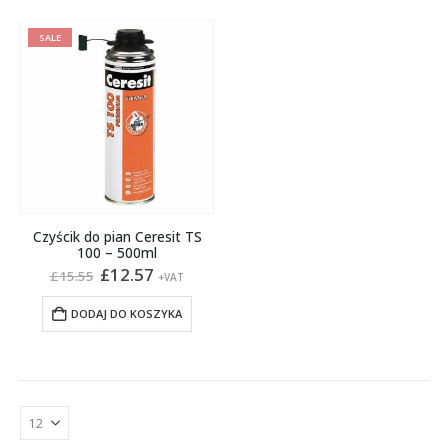
SALE
Czyścik do pian Ceresit TS
100 – 500ml
Pierwotna
Aktualna
£
12.57
£
15.55
+VAT
cena
cena
wynosiła:
wynosi:
DODAJ DO KOSZYKA
£15.55.
£12.57.