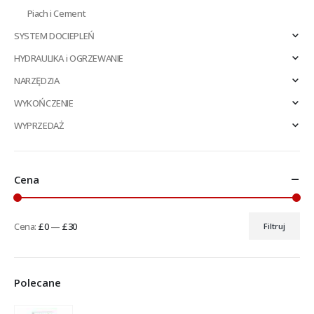
Piach i Cement
SYSTEM DOCIEPLEŃ
HYDRAULIKA i OGRZEWANIE
NARZĘDZIA
WYKOŃCZENIE
WYPRZEDAŻ
Cena
Cena:
£0
—
£30
Filtruj
Cena
Cena
min
max
Polecane