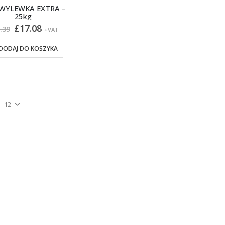
WYLEWKA EXTRA –
25kg
Pierwotna
Aktualna
£
17.08
.39
+VAT
cena
cena
wynosiła:
wynosi:
DODAJ DO KOSZYKA
£20.39.
£17.08.