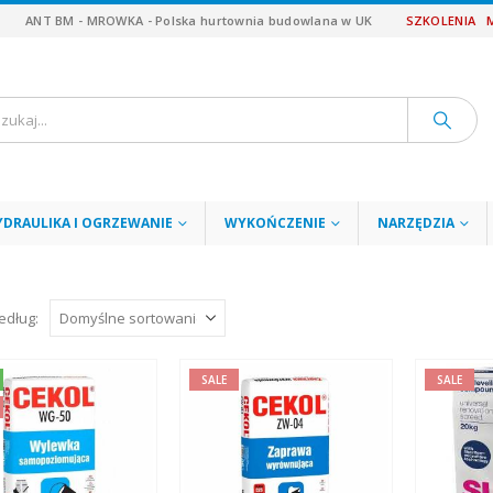
ANT BM - MROWKA - Polska hurtownia budowlana w UK
SZKOLENIA
YDRAULIKA I OGRZEWANIE
WYKOŃCZENIE
NARZĘDZIA
edług:
SALE
SALE