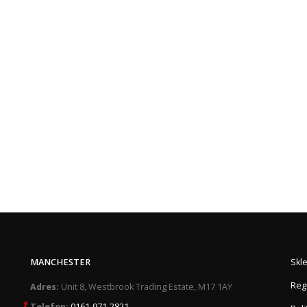
MANCHESTER
Skl
Reg
Adres:
Unit 8, Westbrook Trading Estate, M17 1AY
Telefon:
0161-971-2821