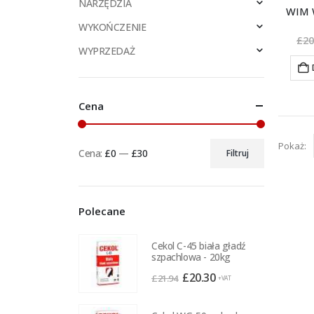
NARZĘDZIA
WIM 
WYKOŃCZENIE
£
20
WYPRZEDAŻ
Cena
Pokaż:
Cena:
£0
—
£30
Filtruj
Cena
Cena
min
max
Polecane
Cekol C-45 biała gładź
szpachlowa - 20kg
Pierwotna
Aktualna
£
20.30
£
21.94
+VAT
cena
cena
wynosiła:
wynosi: