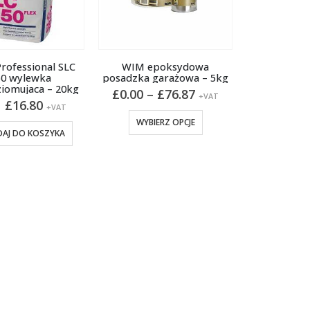
rofessional SLC
WIM epoksydowa
50 wylewka
posadzka garażowa – 5kg
iomujaca – 20kg
Zakres
£
0.00
–
£
76.87
+VAT
Pierwotna
Aktualna
£
16.80
cen:
+VAT
cena
cena
od
Ten
WYBIERZ OPCJE
wynosiła:
wynosi:
£0.00
AJ DO KOSZYKA
produkt
£17.90.
£16.80.
do
ma
£76.87
wiele
wariantów.
Opcje
można
wybrać
na
stronie
produktu