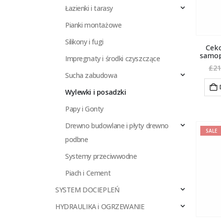
Łazienki i tarasy
Pianki montażowe
Silikony i fugi
Cek
samop
Impregnaty i środki czyszczące
£
21
Sucha zabudowa
Wylewki i posadzki
Papy i Gonty
Drewno budowlane i płyty drewno
SALE
podbne
Systemy przeciwwodne
Piach i Cement
SYSTEM DOCIEPLEŃ
HYDRAULIKA i OGRZEWANIE