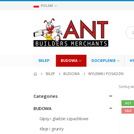
POLSKI
SKLEP:
BUDOWA
DOCIEPLENIE
H
SKLEP
BUDOWA
WYLEWKI I POSADZKI
Sortuj w
Categories
HOT
BUDOWA
SALE
Gipsy i gladzie szpachlowe
Kleje i grunty