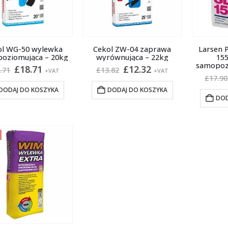
ol WG-50 wylewka
Cekol ZW-04 zaprawa
Larsen P
oziomująca – 20kg
wyrównująca – 22kg
15
samopoz
Pierwotna
Aktualna
Pierwotna
Aktualna
£
18.71
£
12.32
.71
£
13.82
+VAT
+VAT
cena
cena
cena
cena
£
17.90
wynosiła:
wynosi:
wynosiła:
wynosi:
DODAJ DO KOSZYKA
DODAJ DO KOSZYKA
£21.71.
£18.71.
£13.82.
£12.32.
DOD