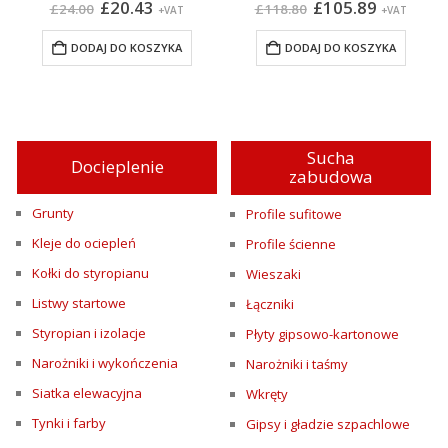
na
Pierwotna
Aktualna
Pierwotna
Aktualn
£
20.43
£
105.89
£
24.00
£
118.80
+VAT
+VAT
cena
cena
cena
cena
:
wynosiła:
wynosi:
wynosiła:
wynosi:
DODAJ DO KOSZYKA
DODAJ DO KOSZYKA
£24.00.
£20.43.
£118.80.
£105.89.
Sucha
Docieplenie
zabudowa
Grunty
Profile sufitowe
Kleje do ociepleń
Profile ścienne
Kołki do styropianu
Wieszaki
Listwy startowe
Łączniki
Styropian i izolacje
Płyty gipsowo-kartonowe
Narożniki i wykończenia
Narożniki i taśmy
Siatka elewacyjna
Wkręty
Tynki i farby
Gipsy i gładzie szpachlowe