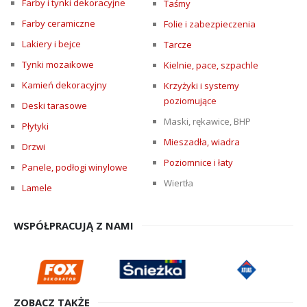
Farby i tynki dekoracyjne
Taśmy
Farby ceramiczne
Folie i zabezpieczenia
Lakiery i bejce
Tarcze
Tynki mozaikowe
Kielnie, pace, szpachle
Kamień dekoracyjny
Krzyżyki i systemy
poziomujące
Deski tarasowe
Maski, rękawice, BHP
Płytyki
Mieszadła, wiadra
Drzwi
Poziomnice i łaty
Panele, podłogi winylowe
Wiertła
Lamele
WSPÓŁPRACUJĄ Z NAMI
ZOBACZ TAKŻE