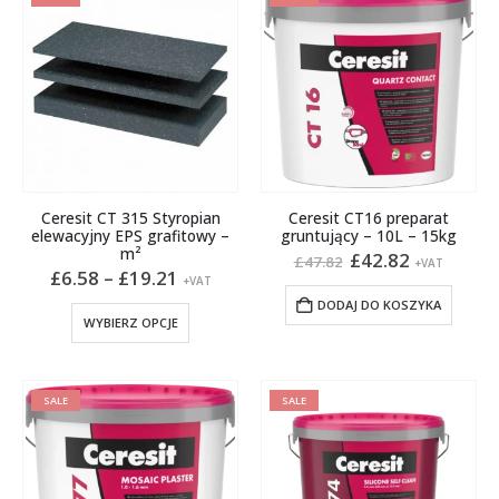
Ceresit CT 315 Styropian
Ceresit CT16 preparat
elewacyjny EPS grafitowy –
gruntujący – 10L – 15kg
m²
Pierwotna
Aktualna
£
42.82
£
47.82
+VAT
Zakres
cena
cena
£
6.58
–
£
19.21
+VAT
cen:
wynosiła:
wynosi:
DODAJ DO KOSZYKA
od
£47.82.
£42.82.
Ten
WYBIERZ OPCJE
£6.58
produkt
do
£19.21
ma
wiele
SALE
SALE
wariantów.
Opcje
można
wybrać