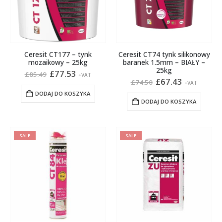
na
stronie
produktu
Ceresit CT177 – tynk
Ceresit CT74 tynk silikonowy
mozaikowy – 25kg
baranek 1.5mm – BIAŁY –
25kg
Pierwotna
Aktualna
£
77.53
£
85.49
+VAT
cena
cena
Pierwotna
Aktualna
£
67.43
£
74.50
+VAT
wynosiła:
wynosi:
cena
cena
DODAJ DO KOSZYKA
£85.49.
£77.53.
wynosiła:
wynosi:
DODAJ DO KOSZYKA
£74.50.
£67.43.
SALE
SALE