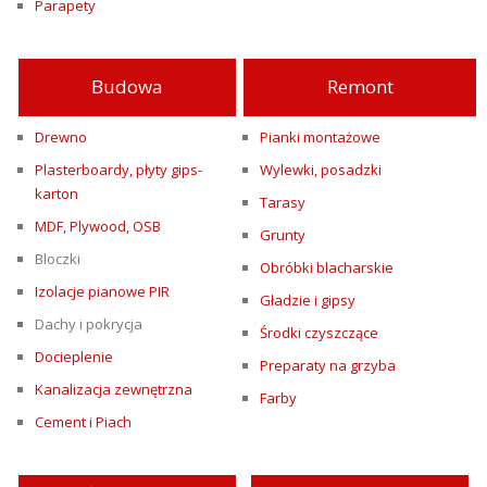
Parapety
Budowa
Remont
Drewno
Pianki montażowe
Plasterboardy, płyty gips-
Wylewki, posadzki
karton
Tarasy
MDF, Plywood, OSB
Grunty
Bloczki
Obróbki blacharskie
Izolacje pianowe PIR
Gładzie i gipsy
Dachy i pokrycja
Środki czyszczące
Docieplenie
Preparaty na grzyba
Kanalizacja zewnętrzna
Farby
Cement i Piach