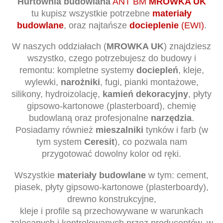
tu kupisz wszystkie potrzebne
materiały
budowlane
, oraz najtańsze
docieplenie
(EWI)
.
W naszych oddziałach (
MROWKA UK
) znajdziesz
wszystko, czego potrzebujesz do budowy i
remontu: kompletne systemy
dociepleń
, kleje,
wylewki,
narożniki
, fugi, pianki montażowe,
silikony, hydroizolację,
kamień dekoracyjny
, płyty
gipsowo-kartonowe (plasterboard), chemię
budowlaną oraz profesjonalne
narzędzia
.
Posiadamy również
mieszalniki
tynków i farb (w
tym system
Ceresit
), co pozwala nam
przygotować dowolny kolor od ręki.
Wszystkie
materiały budowlane
w tym: cement,
piasek, płyty gipsowo-kartonowe (plasterboardy),
drewno konstrukcyjne,
kleje i profile są przechowywane w warunkach
zalecanych i kontrolowanych przez producentów, w