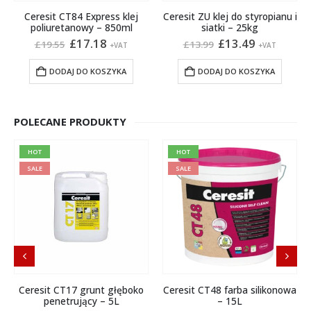
Ceresit CT84 Express klej
Ceresit ZU klej do styropianu i
poliuretanowy – 850ml
siatki – 25kg
Pierwotna
Aktualna
Pierwotna
Aktualna
£
17.18
£
13.49
£
19.55
£
13.99
+VAT
+VAT
cena
cena
cena
cena
wynosiła:
wynosi:
wynosiła:
wynosi:
DODAJ DO KOSZYKA
DODAJ DO KOSZYKA
£19.55.
£17.18.
£13.99.
£13.49.
POLECANE PRODUKTY
HOT
HOT
SALE
SALE
Ceresit CT17 grunt głęboko
Ceresit CT48 farba silikonowa
penetrujący – 5L
– 15L