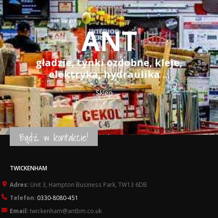
ANT
,
gładzie, tynki ozdobne, kleje,
elektryka, hydraulika ...
Sklep
→
Bądź w kontakcie!
TWICKENHAM
Adres:
Unit 3, Hampton Business Park, TW13 6DB
Telefon:
0330-8080-451
Email:
twickenham@antbm.co.uk