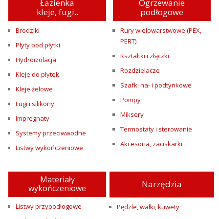
Łazienka
Ogrzewanie
kleje, fugi..
podłogowe
Brodziki
Rury wielowarstwowe (PEX,
PERT)
Płyty pod płytki
Kształtki i złączki
Hydroizolacja
Rozdzielacze
Kleje do płytek
Szafki na- i podtynkowe
Kleje żelowe
Pompy
Fugi i silikony
Miksery
Impregnaty
Termostaty i sterowanie
Systemy przeciwwodne
Akcesoria, zaciskarki
Listwy wykończeniowe
Materiały
Narzędzia
wykończeniowe
Listwy przypodłogowe
Pędzle, wałki, kuwety