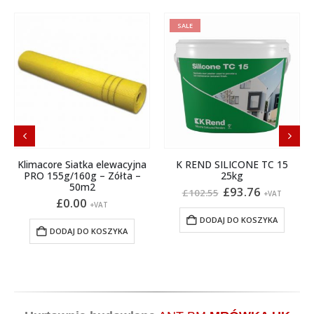
SALE
Klimacore Siatka elewacyjna
K REND SILICONE TC 15
PRO 155g/160g – Zółta –
25kg
50m2
Pierwotna
Aktualna
£
93.76
£
102.55
+VAT
cena
cena
£
0.00
+VAT
wynosiła:
wynosi:
produktu
DODAJ DO KOSZYKA
£102.55.
£93.76.
DODAJ DO KOSZYKA
Hurtownia budowlana
ANT BM
MRÓWKA UK