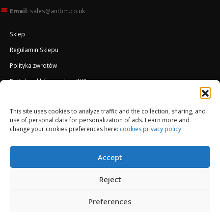
Email:
sales@antbm.co.uk
Sklep
Regulamin Sklepu
Polityka zwrotów
Polityka plików cookies (UK)
O Firmie
Docieplenie EWI ETICS
This site uses cookies to analyze traffic and the collection, sharing, and
use of personal data for personalization of ads. Learn more and
change your cookies preferences here:
cookies privacy policy
Accept
Reject
Preferences
© Copyright 2013-2026. All Rights Reserved.