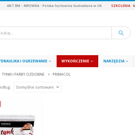
ANT BM - MROWKA - Polska hurtownia budowlana w UK
SZKOLENIA
YDRAULIKA I OGRZEWANIE
WYKOŃCZENIE
NARZĘDZIA
TYNKI I FARBY OZDOBNE
PRIMACOL
edług: