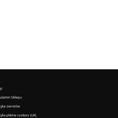
ep
ulamin Sklepu
ityka zwrotów
tyka plików cookies (UK)