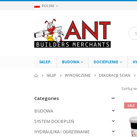
POLSKI
SKLEP:
BUDOWA
DOCIEPLENIE
H
SKLEP
WYKOŃCZENIE
DEKORACJE ŚCIAN
Sortuj w
Categories
SALE
BUDOWA
SYSTEM DOCIEPLEŃ
HYDRAULIKA i OGRZEWANIE