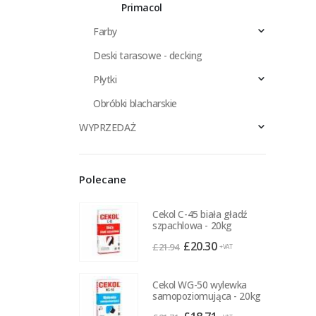
Primacol
Farby
Deski tarasowe - decking
Płytki
Obróbki blacharskie
WYPRZEDAŻ
Polecane
Cekol C-45 biała gładź
szpachlowa - 20kg
Pierwotna
Aktualna
£
20.30
£
21.94
+VAT
cena
cena
wynosiła:
wynosi:
Cekol WG-50 wylewka
£21.94.
£20.30.
samopoziomująca - 20kg
Pierwotna
Aktualna