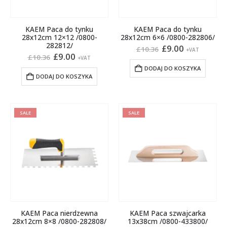
KAEM Paca do tynku
KAEM Paca do tynku
28x12cm 12×12 /0800-
28x12cm 6×6 /0800-282806/
282812/
Pierwotna
Aktualna
£
9.00
£
10.36
+VAT
Pierwotna
Aktualna
cena
cena
£
9.00
£
10.36
+VAT
cena
cena
wynosiła:
wynosi:
DODAJ DO KOSZYKA
wynosiła:
wynosi:
£10.36.
£9.00.
DODAJ DO KOSZYKA
£10.36.
£9.00.
SALE
SALE
KAEM Paca nierdzewna
KAEM Paca szwajcarka
28x12cm 8×8 /0800-282808/
13x38cm /0800-433800/