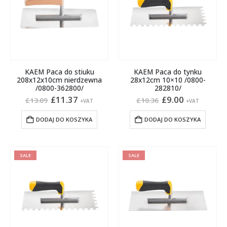
KAEM Paca do stiuku
KAEM Paca do tynku
208x12x10cm nierdzewna
28x12cm 10×10 /0800-
/0800-362800/
282810/
Pierwotna
Aktualna
Pierwotna
Aktualna
£
11.37
£
9.00
£
13.09
£
10.36
+VAT
+VAT
cena
cena
cena
cena
wynosiła:
wynosi:
wynosiła:
wynosi:
DODAJ DO KOSZYKA
DODAJ DO KOSZYKA
£13.09.
£11.37.
£10.36.
£9.00.
SALE
SALE