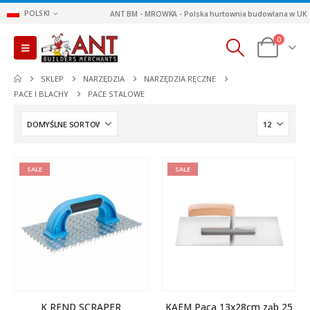
POLSKI
ANT BM - MROWKA - Polska hurtownia budowlana w UK
0
SKLEP
NARZĘDZIA
NARZĘDZIA RĘCZNE
PACE I BLACHY
PACE STALOWE
SALE
SALE
K REND SCRAPER
KAEM Paca 13x28cm ząb 25