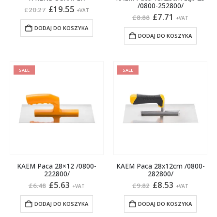
/0800-252800/
Pierwotna
Aktualna
£
19.55
£
20.27
+VAT
cena
cena
Pierwotna
Aktualna
£
7.71
£
8.88
+VAT
wynosiła:
wynosi:
cena
cena
DODAJ DO KOSZYKA
£20.27.
£19.55.
wynosiła:
wynosi:
DODAJ DO KOSZYKA
£8.88.
£7.71.
SALE
SALE
KAEM Paca 28×12 /0800-
KAEM Paca 28x12cm /0800-
222800/
282800/
Pierwotna
Aktualna
Pierwotna
Aktualna
£
5.63
£
8.53
£
6.48
£
9.82
+VAT
+VAT
cena
cena
cena
cena
wynosiła:
wynosi:
wynosiła:
wynosi:
DODAJ DO KOSZYKA
DODAJ DO KOSZYKA
£6.48.
£5.63.
£9.82.
£8.53.