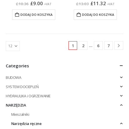
Pierwotna
Aktualna
Pierwotna
Aktualna
£
9.00
£
11.32
£
10.36
£
13.03
+VAT
+VAT
cena
cena
cena
cena
wynosiła:
wynosi:
wynosiła:
wynosi:
DODAJ DO KOSZYKA
DODAJ DO KOSZYKA
£10.36.
£9.00.
£13.03.
£11.32.
…
1
2
6
7
Categories
BUDOWA
SYSTEM DOCIEPLEŃ
HYDRAULIKA i OGRZEWANIE
NARZĘDZIA
Mieszalniki
Narzędzia ręczne