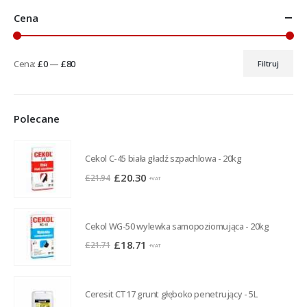
Cena
Cena:
£0
—
£80
Filtruj
Cena
Cena
min
max
Polecane
Cekol C-45 biała gładź szpachlowa - 20kg
Pierwotna
Aktualna
£
20.30
£
21.94
+VAT
cena
cena
wynosiła:
wynosi:
£21.94.
£20.30.
Cekol WG-50 wylewka samopoziomująca - 20kg
Pierwotna
Aktualna
£
18.71
£
21.71
+VAT
cena
cena
wynosiła:
wynosi:
£21.71.
£18.71.
Ceresit CT17 grunt głęboko penetrujący - 5L