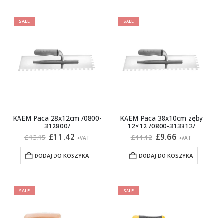
SALE
SALE
KAEM Paca 28x12cm /0800-
KAEM Paca 38x10cm zęby
312800/
12×12 /0800-313812/
Pierwotna
Aktualna
Pierwotna
Aktualna
£
11.42
£
9.66
£
13.15
£
11.12
+VAT
+VAT
cena
cena
cena
cena
wynosiła:
wynosi:
wynosiła:
wynosi:
DODAJ DO KOSZYKA
DODAJ DO KOSZYKA
£13.15.
£11.42.
£11.12.
£9.66.
SALE
SALE