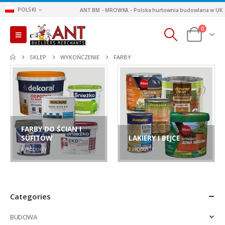
POLSKI
ANT BM - MROWKA - Polska hurtownia budowlana w UK
0
SKLEP
WYKOŃCZENIE
FARBY
FARBY DO ŚCIAN I
SUFITÓW
LAKIERY I BEJCE
3
PRODUKTY
2
PRODUKTY
Categories
BUDOWA