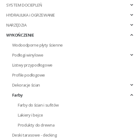
SYSTEM DOCIEPLEŃ
HYDRAULIKA i OGRZEWANIE
NARZĘDZIA
WYKOŃCZENIE
Wodoodporne płyty ścienne
Podłogi winylowe
Listwy przypodłogowe
Profile podłogowe
Dekoracje ścian
Farby
Farby do ścian i sufitów
Lakiery i bejce
Produkty do drewna
Deski tarasowe - decking