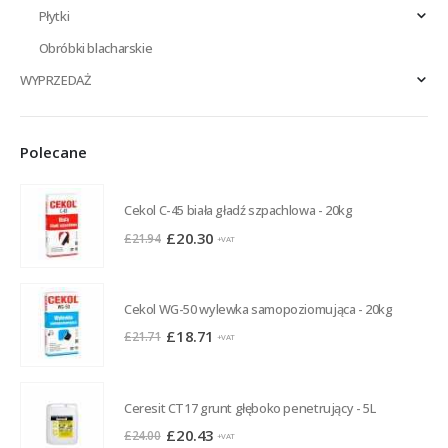
Płytki
Obróbki blacharskie
WYPRZEDAŻ
Polecane
Cekol C-45 biała gładź szpachlowa - 20kg
Pierwotna
Aktualna
£
20.30
£
21.94
+VAT
cena
cena
wynosiła:
wynosi:
£21.94.
£20.30.
Cekol WG-50 wylewka samopoziomująca - 20kg
Pierwotna
Aktualna
£
18.71
£
21.71
+VAT
cena
cena
wynosiła:
wynosi:
£21.71.
£18.71.
Ceresit CT17 grunt głęboko penetrujący - 5L
Pierwotna
Aktualna
£
20.43
£
24.00
+VAT