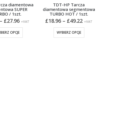
rcza diamentowa
TDT-HP Tarcza
ntowa SUPER
diamentowa segmentowa
BO / 1szt.
TURBO HOT / 1szt.
Zakres
Zakres
–
£
27.96
£
18.96
–
£
49.22
+VAT
+VAT
cen:
cen:
od
od
Ten
Ten
BIERZ OPCJE
WYBIERZ OPCJE
£9.00
£18.96
produkt
produkt
do
do
ma
ma
£27.96
£49.22
wiele
wiele
wariantów.
wariantów.
Opcje
Opcje
można
można
wybrać
wybrać
na
na
stronie
stronie
produktu
produktu