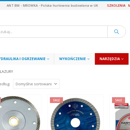
ANT BM - MROWKA - Polska hurtownia budowlana w UK
SZKOLENIA
YDRAULIKA I OGRZEWANIE
WYKOŃCZENIE
NARZĘDZIA
GLAZURY
edług:
SALE
SALE