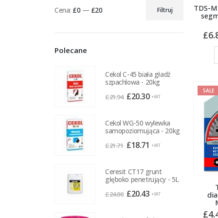
TDS-M 
Cena:
£0
—
£20
Filtruj
segm
Cena
Cena
min
max
£
6.
Polecane
Cekol C-45 biała gładź
szpachlowa - 20kg
SALE
Pierwotna
Aktualna
£
20.30
£
21.94
+VAT
cena
cena
wynosiła:
wynosi:
Cekol WG-50 wylewka
£21.94.
£20.30.
samopoziomująca - 20kg
Pierwotna
Aktualna
£
18.71
£
21.71
+VAT
cena
cena
wynosiła:
wynosi:
Ceresit CT17 grunt
£21.71.
£18.71.
głęboko penetrujący - 5L
Pierwotna
Aktualna
£
20.43
£
24.00
di
+VAT
cena
cena
£
4.
wynosiła:
wynosi: