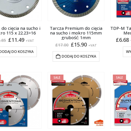
 do cięcia na sucho i
Tarcza Premium do cięcia
TDP-M Ta
ro 115 x 22.23>16
na sucho i mokro 115mm
Med
grubość: 1mm
Pierwotna
Aktualna
£
11.49
£
6.68
.85
+VAT
Pierwotna
Aktualna
£
15.90
cena
cena
£
17.00
+VAT
cena
cena
wynosiła:
wynosi:
DODAJ DO KOSZYKA
WY
wynosiła:
wynosi:
£13.85.
£11.49.
DODAJ DO KOSZYKA
£17.00.
£15.90.
SALE
SALE