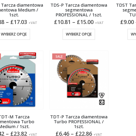
Tarcza diamentowa
TDS-P Tarcza diamentowa
TDST Ta
entowa Medium /
segmentowa
segme
1szt.
PROFESSIONAL / 1szt.
TUR
Zakres
Zakres
88
–
£
17.03
£
10.81
–
£
15.00
£
9.00
+VAT
+VAT
cen:
cen:
od
od
Ten
Ten
WYBIERZ OPCJE
WYBIERZ OPCJE
WY
£6.88
£10.81
produkt
produkt
do
do
ma
ma
£17.03
£15.00
wiele
wiele
SALE
wariantów.
wariantów.
Opcje
Opcje
można
można
wybrać
wybrać
na
na
stronie
stronie
produktu
produktu
TDT-M Tarcza
TDT-P Tarcza diamentowa
amentowa Turbo
Turbo PROFESSIONAL /
Medium / 1szt.
1szt.
Zakres
Zakres
42
–
£
23.82
£
6.46
–
£
22.86
+VAT
+VAT