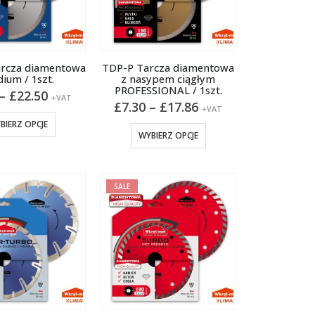
rcza diamentowa
TDP-P Tarcza diamentowa
ium / 1szt.
z nasypem ciągłym
PROFESSIONAL / 1szt.
Zakres
–
£
22.50
+VAT
Zakres
£
7.30
–
£
17.86
cen:
+VAT
cen:
od
Ten
BIERZ OPCJE
od
£6.68
Ten
WYBIERZ OPCJE
produkt
£7.30
do
produkt
ma
do
£22.50
ma
£17.86
wiele
wiele
wariantów.
SALE
wariantów.
Opcje
Opcje
można
można
wybrać
wybrać
na
na
stronie
stronie
produktu
produktu