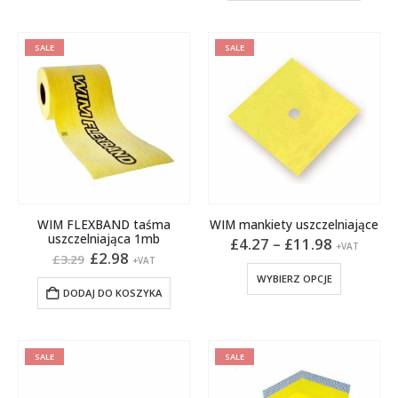
SALE
SALE
WIM FLEXBAND taśma
WIM mankiety uszczelniające
uszczelniająca 1mb
Zakres
£
4.27
–
£
11.98
+VAT
Pierwotna
Aktualna
cen:
£
2.98
£
3.29
+VAT
cena
cena
od
Ten
WYBIERZ OPCJE
wynosiła:
wynosi:
£4.27
produkt
DODAJ DO KOSZYKA
£3.29.
£2.98.
do
ma
£11.98
wiele
wariantów
SALE
SALE
Opcje
można