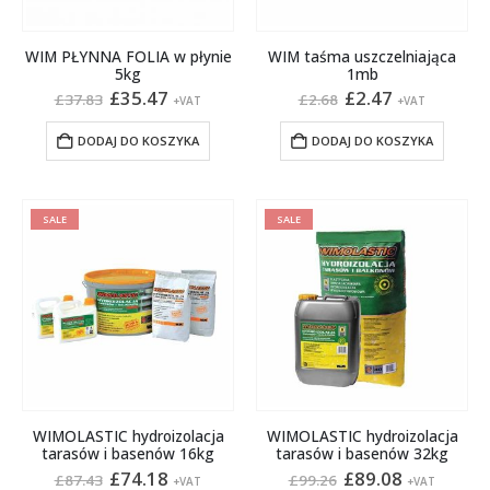
WIM PŁYNNA FOLIA w płynie
WIM taśma uszczelniająca
5kg
1mb
Pierwotna
Aktualna
Pierwotna
Aktualna
£
35.47
£
2.47
£
37.83
£
2.68
+VAT
+VAT
cena
cena
cena
cena
wynosiła:
wynosi:
wynosiła:
wynosi:
DODAJ DO KOSZYKA
DODAJ DO KOSZYKA
£37.83.
£35.47.
£2.68.
£2.47.
SALE
SALE
WIMOLASTIC hydroizolacja
WIMOLASTIC hydroizolacja
tarasów i basenów 16kg
tarasów i basenów 32kg
Pierwotna
Aktualna
Pierwotna
Aktualna
£
74.18
£
89.08
£
87.43
£
99.26
+VAT
+VAT