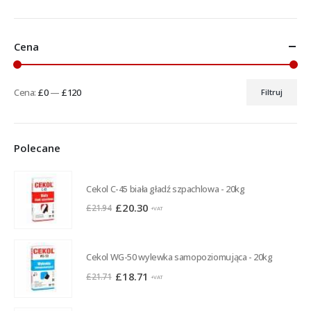
Cena
Cena:
£0
—
£120
Filtruj
Cena
Cena
min
max
Polecane
Cekol C-45 biała gładź szpachlowa - 20kg
Pierwotna
Aktualna
£
20.30
£
21.94
+VAT
cena
cena
wynosiła:
wynosi:
£21.94.
£20.30.
Cekol WG-50 wylewka samopoziomująca - 20kg
Pierwotna
Aktualna
£
18.71
£
21.71
+VAT
cena
cena
wynosiła:
wynosi: