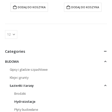
cena
cena
cena
cena
wynosiła:
wynosi:
wynosiła:
wynosi:
DODAJ DO KOSZYKA
DODAJ DO KOSZYKA
£87.43.
£74.18.
£99.26.
£89.08.
Categories
BUDOWA
Gipsy i gladzie szpachlowe
Kleje i grunty
Łazienki i tarasy
Brodziki
Hydroizolacje
Płyty budowlane