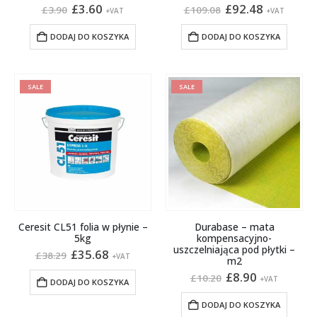
Pierwotna
Aktualna
Pierwotna
Aktualna
£
3.60
£
92.48
£
3.90
£
109.08
+VAT
+VAT
cena
cena
cena
cena
wynosiła:
wynosi:
wynosiła:
wynosi:
DODAJ DO KOSZYKA
DODAJ DO KOSZYKA
£3.90.
£3.60.
£109.08.
£92.48.
SALE
SALE
Ceresit CL51 folia w płynie –
Durabase – mata
5kg
kompensacyjno-
uszczelniająca pod płytki –
Pierwotna
Aktualna
£
35.68
£
38.29
+VAT
m2
cena
cena
wynosiła:
wynosi:
Pierwotna
Aktualna
£
8.90
£
10.20
+VAT
DODAJ DO KOSZYKA
£38.29.
£35.68.
cena
cena
wynosiła:
wynosi:
DODAJ DO KOSZYKA
£10.20.
£8.90.