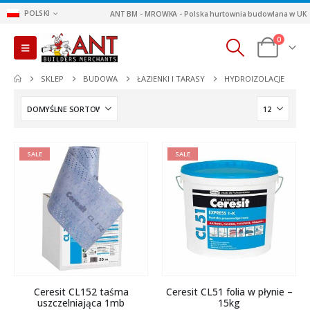
POLSKI
ANT BM - MROWKA - Polska hurtownia budowlana w UK
0
SKLEP
BUDOWA
ŁAZIENKI I TARASY
HYDROIZOLACJE
SALE
SALE
Ceresit CL152 taśma
Ceresit CL51 folia w płynie –
uszczelniająca 1mb
15kg