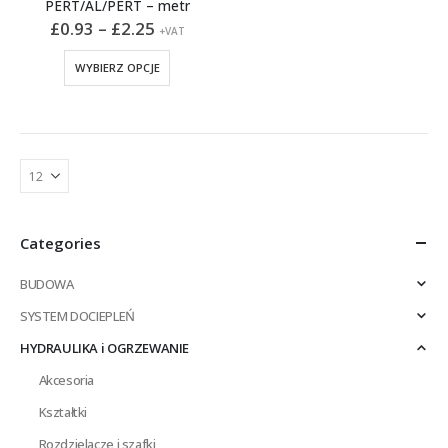
PERT/AL/PERT – metr
Zakres
£
0.93
–
£
2.25
+VAT
cen:
od
Ten
WYBIERZ OPCJE
£0.93
produkt
do
ma
£2.25
wiele
wariantów.
Opcje
można
wybrać
na
Categories
stronie
produktu
BUDOWA
SYSTEM DOCIEPLEŃ
HYDRAULIKA i OGRZEWANIE
Akcesoria
Kształtki
Rozdzielacze i szafki