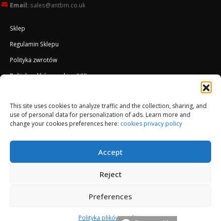
Email:
sales@antbm.co.uk
Sklep
Regulamin Sklepu
Polityka zwrotów
Polityka plików cookies (UK)
O Firmie
This site uses cookies to analyze traffic and the collection, sharing, and
Docieplenie EWI ETICS
use of personal data for personalization of ads. Learn more and
change your cookies preferences here:
cookies privacy policy
Accept
Reject
Preferences
© Copyright 2013-2026. All Rights Reserved.
Polityka plików cookies