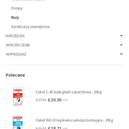
Pompy
Rury
Kanalizacja zewnętrzna
NARZĘDZIA
WYKOŃCZENIE
WYPRZEDAŻ
Polecane
Cekol C-45 biała gładź szpachlowa - 20kg
Pierwotna
Aktualna
£
20.30
£
21.94
+VAT
cena
cena
wynosiła:
wynosi:
£21.94.
£20.30.
Cekol WG-50 wylewka samopoziomująca - 20kg
Pierwotna
Aktualna
£
18.71
£
21.71
+VAT