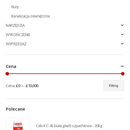
Rury
Kanalizacja zewnętrzna
NARZĘDZIA
WYKOŃCZENIE
WYPRZEDAŻ
Cena
Cena:
£0
—
£10,000
Filtruj
Cena
Cena
min
max
Polecane
Cekol C-45 biała gładź szpachlowa - 20kg