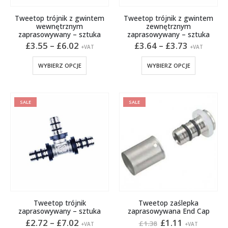
Tweetop trójnik z gwintem
Tweetop trójnik z gwintem
wewnętrznym
zewnętrznym
zaprasowywany – sztuka
zaprasowywany – sztuka
Zakres
Zakres
£
3.55
–
£
6.02
£
3.64
–
£
3.73
+VAT
+VAT
cen:
cen:
od
od
Ten
Ten
WYBIERZ OPCJE
WYBIERZ OPCJE
£3.55
£3.64
produkt
produkt
do
do
ma
ma
£6.02
£3.73
wiele
wiele
SALE
SALE
wariantów.
wariantów
Opcje
Opcje
można
można
wybrać
wybrać
na
na
stronie
stronie
produktu
produktu
Tweetop trójnik
Tweetop zaślepka
zaprasowywany – sztuka
zaprasowywana End Cap
Zakres
Pierwotna
Aktualna
£
2.72
–
£
7.02
£
1.11
£
1.38
+VAT
+VAT