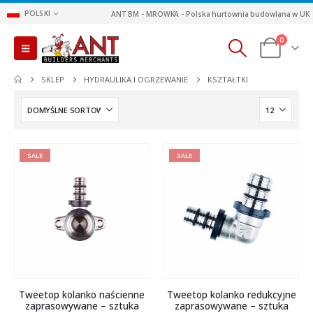
POLSKI
ANT BM - MROWKA - Polska hurtownia budowlana w UK
0
SKLEP
HYDRAULIKA I OGRZEWANIE
KSZTAŁTKI
SALE
SALE
Tweetop kolanko naścienne
Tweetop kolanko redukcyjne
zaprasowywane – sztuka
zaprasowywane – sztuka