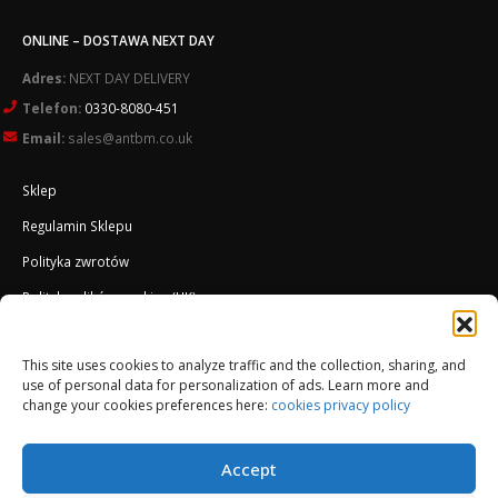
ONLINE – DOSTAWA NEXT DAY
Adres:
NEXT DAY DELIVERY
Telefon:
0330-8080-451
Email:
sales@antbm.co.uk
Sklep
Regulamin Sklepu
Polityka zwrotów
Polityka plików cookies (UK)
O Firmie
This site uses cookies to analyze traffic and the collection, sharing, and
Docieplenie EWI ETICS
use of personal data for personalization of ads. Learn more and
change your cookies preferences here:
cookies privacy policy
Accept