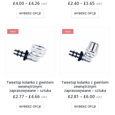
Zakres
Zakres
£
4.00
–
£
4.26
£
2.40
–
£
3.65
+VAT
+VAT
cen:
cen:
od
od
Ten
Ten
WYBIERZ OPCJE
WYBIERZ OPCJE
£4.00
£2.40
produkt
produkt
do
do
ma
ma
£4.26
£3.65
wiele
wiele
SALE
SALE
wariantów.
wariantów
Opcje
Opcje
można
można
wybrać
wybrać
na
na
stronie
stronie
produktu
produktu
Tweetop kolanko z gwintem
Tweetop kolanko z gwintem
wewnętrznym
zewnętrznym
zaprasowywane – sztuka
zaprasowywane – sztuka
Zakres
Zakres
£
2.77
–
£
4.66
£
2.81
–
£
6.00
+VAT
+VAT
cen:
cen:
od
od
Ten
Ten
WYBIERZ OPCJE
WYBIERZ OPCJE
£2.77
£2.81
produkt
produkt
do
do