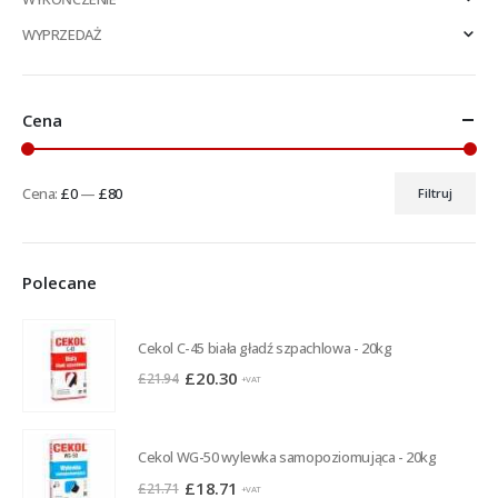
WYPRZEDAŻ
Cena
Cena:
£0
—
£80
Filtruj
Cena
Cena
min
max
Polecane
Cekol C-45 biała gładź szpachlowa - 20kg
Pierwotna
Aktualna
£
20.30
£
21.94
+VAT
cena
cena
wynosiła:
wynosi:
£21.94.
£20.30.
Cekol WG-50 wylewka samopoziomująca - 20kg
Pierwotna
Aktualna
£
18.71
£
21.71
+VAT