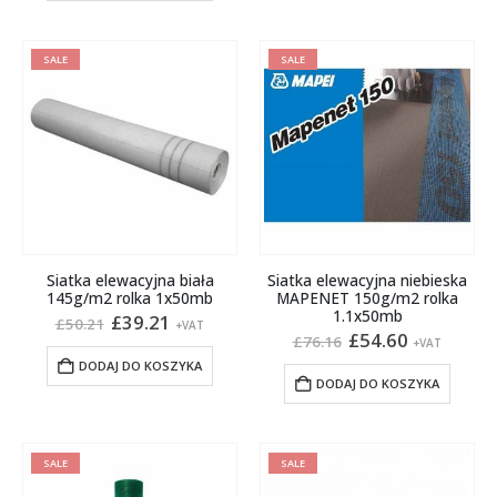
SALE
SALE
Siatka elewacyjna biała
Siatka elewacyjna niebieska
145g/m2 rolka 1x50mb
MAPENET 150g/m2 rolka
1.1x50mb
Pierwotna
Aktualna
£
39.21
£
50.21
+VAT
cena
cena
Pierwotna
Aktualna
£
54.60
£
76.16
+VAT
wynosiła:
wynosi:
cena
cena
DODAJ DO KOSZYKA
£50.21.
£39.21.
wynosiła:
wynosi:
DODAJ DO KOSZYKA
£76.16.
£54.60.
SALE
SALE