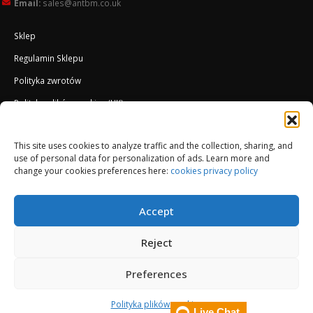
Email:
sales@antbm.co.uk
Sklep
Regulamin Sklepu
Polityka zwrotów
Polityka plików cookies (UK)
O Firmie
This site uses cookies to analyze traffic and the collection, sharing, and
Docieplenie EWI ETICS
use of personal data for personalization of ads. Learn more and
change your cookies preferences here:
cookies privacy policy
Accept
Reject
Preferences
© Copyright 2013-2026. All Rights Reserved.
Polityka plików cookies
Live Chat