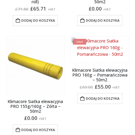
roll)
50m2
Pierwotna
Aktualna
£
65.71
£
0.00
£
71.88
+VAT
+VAT
cena
cena
wynosiła:
wynosi:
DODAJ DO KOSZYKA
DODAJ DO KOSZYKA
£71.88.
£65.71.
SALE
Klimacore Siatka elewacyjna
PRO 160g – Pomarańczowa
– 50m2
Pierwotna
Aktualna
£
55.00
£
69.00
+VAT
cena
cena
wynosiła:
wynosi:
DODAJ DO KOSZYKA
£69.00.
£55.00.
Klimacore Siatka elewacyjna
PRO 155g/160g – Zółta –
50m2
£
0.00
+VAT
DODAJ DO KOSZYKA