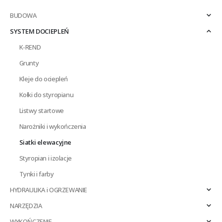
BUDOWA
SYSTEM DOCIEPLEŃ
K-REND
Grunty
Kleje do ociepleń
Kołki do styropianu
Listwy startowe
Narożniki i wykończenia
Siatki elewacyjne
Styropian i izolacje
Tynki i farby
HYDRAULIKA i OGRZEWANIE
NARZĘDZIA
WYKOŃCZENIE