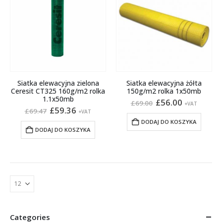
Siatka elewacyjna zielona
Siatka elewacyjna żółta
Ceresit CT325 160g/m2 rolka
150g/m2 rolka 1x50mb
1.1x50mb
Pierwotna
Aktualna
£
56.00
£
69.00
+VAT
Pierwotna
Aktualna
cena
cena
£
59.36
£
69.47
+VAT
cena
cena
wynosiła:
wynosi:
DODAJ DO KOSZYKA
wynosiła:
wynosi:
£69.00.
£56.00.
DODAJ DO KOSZYKA
£69.47.
£59.36.
Categories