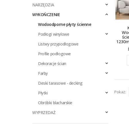
NARZĘDZIA
WYKOŃCZENIE
Wodoodporne płyty ścienne
Wod
Podłogi winylowe
ści
1230m
Listwy przypodłogowe
Profile podłogowe
Dekoracje ścian
Farby
Deski tarasowe - decking
Pokaż:
Płytki
Obróbki blacharskie
WYPRZEDAŻ