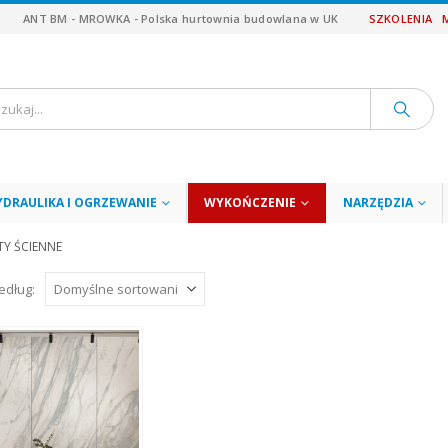
ANT BM - MROWKA - Polska hurtownia budowlana w UK
SZKOLENIA
YDRAULIKA I OGRZEWANIE
WYKOŃCZENIE
NARZĘDZIA
Y ŚCIENNE
edług: