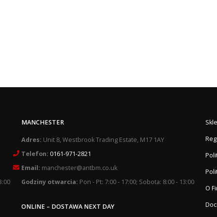
MANCHESTER
Skl
Reg
Adres:
Unit 8, Westbrook Trading Estate, M17 1AY
Telefon:
0161-971-2821
Pol
Email:
manchester@antbm.co.uk
Poli
3:00
Godziny otwarcia:
Pon - Pt: 7:00 - 17:00; Sobota: 8:00 - 13:00
O F
Doc
ONLINE – DOSTAWA NEXT DAY