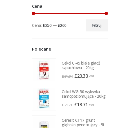
Cena
Cena:
£250
—
£260
Filtruj
Cena
Cena
min
max
Polecane
Cekol C-45 biała gładź
szpachlowa - 20kg
Pierwotna
Aktualna
£
20.30
£
21.94
+VAT
cena
cena
wynosiła:
wynosi:
Cekol WG-50 wylewka
£21.94.
£20.30.
samopoziomująca - 20kg
Pierwotna
Aktualna
£
18.71
£
21.71
+VAT
cena
cena
wynosiła:
wynosi:
Ceresit CT17 grunt
£21.71.
£18.71.
głęboko penetrujący - 5L