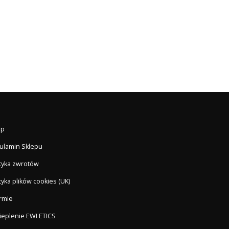
ep
ulamin Sklepu
ityka zwrotów
tyka plików cookies (UK)
irmie
ieplenie EWI ETICS