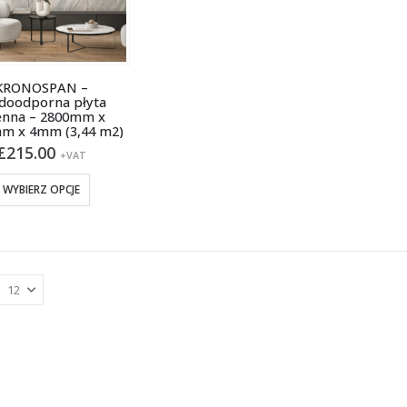
KRONOSPAN –
oodporna płyta
enna – 2800mm x
m x 4mm (3,44 m2)
£
215.00
+VAT
Ten
WYBIERZ OPCJE
produkt
ma
wiele
wariantów.
Opcje
można
wybrać
na
stronie
produktu