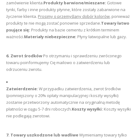
zamówienie klienta.
Produkty barwione/mieszane:
Gotowe
tynki, farby i inne produkty płynne, które zostały zabarwione na
życzenie klienta.
Prosimy o przemyślany dobór kolorów
, ponieważ
produkty te nie mogą zostać ponownie sprzedane.
Towary łatwo
psujące się:
Produkty na bazie cementu z krótkim terminem
ważności.
Materiały niebezpieczne:
Płyny łatwopalne lub gazy.
6. Zwrot środków
Po otrzymaniu i sprawdzeniu zwróconego
towaru poinformujemy Cię mailowo o zatwierdzeniu lub
odrzuceniu zwrotu.
Zatwierdzenie:
W przypadku zatwierdzenia, zwrot środków
(pomniejszony o 20% opłaty manipulacyjnej i koszty wysyłki)
zostanie przetworzony automatycznie na oryginalną metodę
płatności w ciągu 5-7 dni roboczych.
Koszty wysyłki:
Koszty wysyłki
nie podlegają zwrotowi.
7. Towary uszkodzone lub wadliwe
Wymieniamy towary tylko