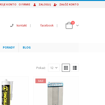
MOJE KONTO
O FIRMIE
ZALOGUJ
ZAŁÓŻ KONTO
0
kontakt
|
facebook
|
PORADY
BLOG
Pokaż:
SALE