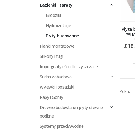
Łazienki i tarasy
Brodziki
Hydroizolacje
Płyta
WIM
Płyty budowlane
£
18
Pianki montażowe
Silikony i fugi
Impregnaty i środki czyszczące
Sucha zabudowa
Wylewki i posadzki
Pokaż:
Papy i Gonty
Drewno budowlane i płyty drewno
podbne
Systemy przeciwwodne