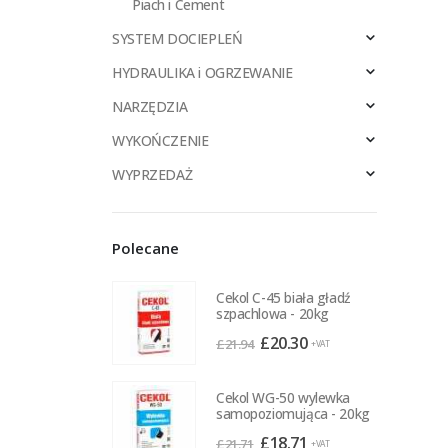
Piach i Cement
SYSTEM DOCIEPLEŃ
HYDRAULIKA i OGRZEWANIE
NARZĘDZIA
WYKOŃCZENIE
WYPRZEDAŻ
Polecane
Cekol C-45 biała gładź
szpachlowa - 20kg
Pierwotna
Aktualna
£
20.30
£
21.94
+VAT
cena
cena
wynosiła:
wynosi:
Cekol WG-50 wylewka
£21.94.
£20.30.
samopoziomująca - 20kg
Pierwotna
Aktualna
£
18.71
£
21.71
+VAT