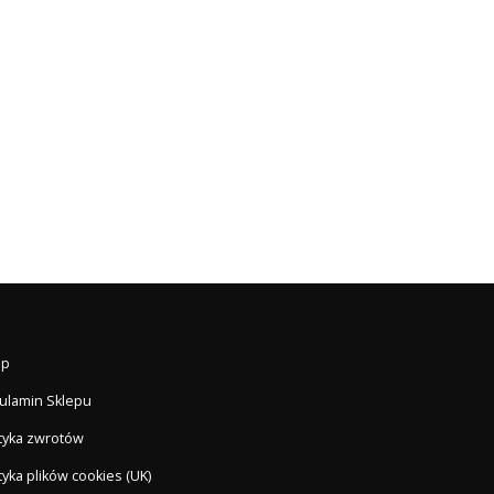
ep
ulamin Sklepu
ityka zwrotów
tyka plików cookies (UK)