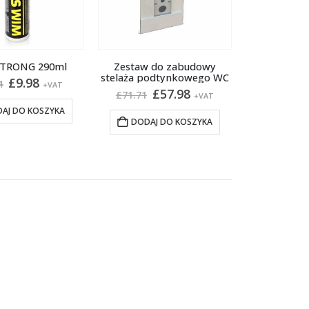
TRONG 290ml
Zestaw do zabudowy
stelaża podtynkowego WC
Pierwotna
Aktualna
£
9.98
4
+VAT
Pierwotna
Aktualna
£
57.98
cena
cena
£
71.71
+VAT
cena
cena
wynosiła:
wynosi:
AJ DO KOSZYKA
wynosiła:
wynosi:
£12.34.
£9.98.
DODAJ DO KOSZYKA
£71.71.
£57.98.