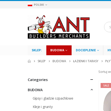
POLSKI
SKLEP:
BUDOWA
DOCIEPLENIE
H
SKLEP
BUDOWA
ŁAZIENKI I TARASY
PŁY
Sortuj w
Categories
SALE
BUDOWA
Gipsy i gladzie szpachlowe
Kleje i grunty