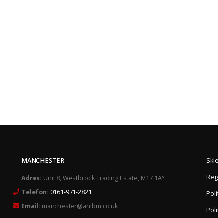
MANCHESTER
Skl
Reg
Adres:
Unit 8, Westbrook Trading Estate, M17 1AY
Telefon:
0161-971-2821
Pol
Email:
manchester@antbm.co.uk
Poli