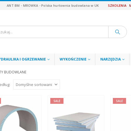
ANT BM - MROWKA - Polska hurtownia budowlana w UK
SZKOLENIA
YDRAULIKA I OGRZEWANIE
WYKOŃCZENIE
NARZĘDZIA
TY BUDOWLANE
edług:
SALE
SALE