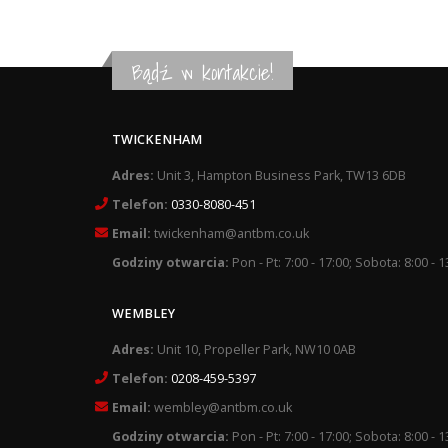
Bądź w kontakcie!
TWICKENHAM
Adres:
Unit 3, Hampton Business Park, TW13 6DB
Telefon:
0330-8080-451
Email:
twickenham@antbm.co.uk
Godziny otwarcia:
Pon - Pt: 7:00 - 17:00; Sobota: 8:00 - 1
WEMBLEY
Adres:
Unit 10, Propeller Park, NW10 0AB
Telefon:
0208-459-5397
Email:
wembley@antbm.co.uk
Godziny otwarcia:
Pon - Pt: 7:00 - 17:00; Sobota: 8:00 - 1