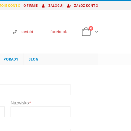
MOJE KONTO
O FIRMIE
ZALOGUJ
ZAŁÓŻ KONTO
0
kontakt
|
facebook
|
PORADY
BLOG
Nazwisko
*