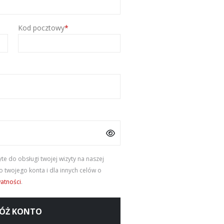
Kod pocztowy
*
e do obsługi twojej wizyty na naszej
 twojego konta i dla innych celów o
watności
.
ÓŻ KONTO