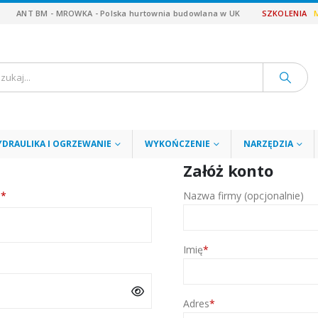
ANT BM - MROWKA - Polska hurtownia budowlana w UK
SZKOLENIA
YDRAULIKA I OGRZEWANIE
WYKOŃCZENIE
NARZĘDZIA
Załóż konto
Wymagane
l
*
Nazwa firmy (opcjonalnie)
Imię
*
Adres
*