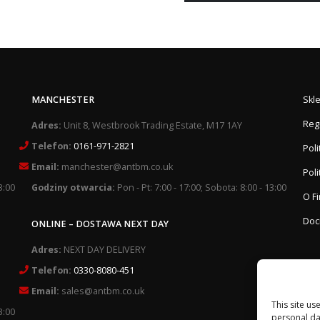
MANCHESTER
Skl
Reg
Adres:
Unit 8, Westbrook Trading Estate, M17 1AY
Telefon:
0161-971-2821
Pol
Email:
manchester@antbm.co.uk
Poli
3:00
Godziny otwarcia:
Pon - Pt: 7:00 - 17:00; Sobota: 8:00 - 13:00
O F
Doc
ONLINE – DOSTAWA NEXT DAY
Adres:
NEXT DAY DELIVERY
Telefon:
0330-8080-451
Email:
sales@antbm.co.uk
This site us
3:00
personal da