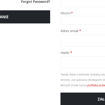
Forgot Password?
Miasto
*
ANIE
Wymagane
Adres email
*
Wymagane
Hasło
*
Twoje dane osobowe zostaną użyt
stronie, zarządzania dostępem do
których mówi nasza
polityka pry
ZAŁ