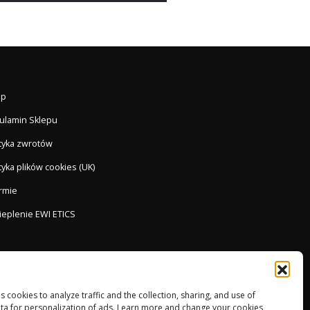
ep
ulamin Sklepu
ityka zwrotów
tyka plików cookies (UK)
irmie
ieplenie EWI ETICS
es cookies to analyze traffic and the collection, sharing, and use of
ta for personalization of ads. Learn more and change your cookies