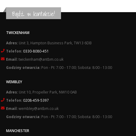
Bądź w kontakcie!
TWICKENHAM
Adres:
Unit 3, Hampton Business Park, TW13 6DB
Telefon:
0330-8080-451
Email:
twickenham@antbm.co.uk
Godziny otwarcia:
Pon - Pt: 7:00 - 17:00; Sobota: 8:00 - 13:00
WEMBLEY
Adres:
Unit 10, Propeller Park, NW10 0AB
Telefon:
0208-459-5397
Email:
wembley@antbm.co.uk
Godziny otwarcia:
Pon - Pt: 7:00 - 17:00; Sobota: 8:00 - 13:00
MANCHESTER