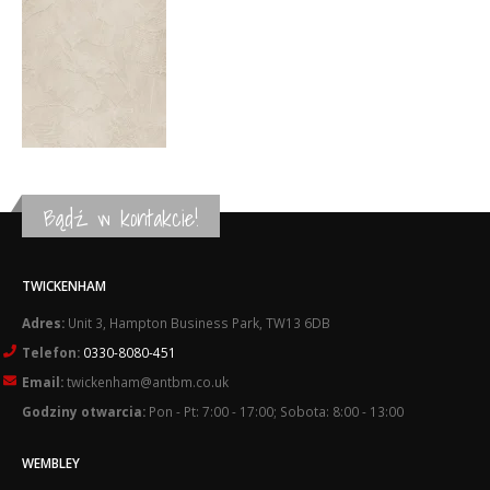
Bądź w kontakcie!
TWICKENHAM
Adres:
Unit 3, Hampton Business Park, TW13 6DB
Telefon:
0330-8080-451
Email:
twickenham@antbm.co.uk
Godziny otwarcia:
Pon - Pt: 7:00 - 17:00; Sobota: 8:00 - 13:00
WEMBLEY