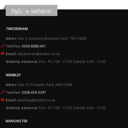
Bądź w kontakcie!
TWICKENHAM
Adres:
Unit 3, Hampton Business Park, TW13 6DB
Telefon:
0330-8080-451
Email:
twickenham@antbm.co.uk
Godziny otwarcia:
Pon - Pt: 7:00 - 17:00; Sobota: 8:00 - 13:00
WEMBLEY
Adres:
Unit 10, Propeller Park, NW10 0AB
Telefon:
0208-459-5397
Email:
wembley@antbm.co.uk
Godziny otwarcia:
Pon - Pt: 7:00 - 17:00; Sobota: 8:00 - 13:00
MANCHESTER