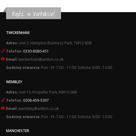
Bądź w kontakcie!
TWICKENHAM
Adres:
Unit 3, Hampton Business Park, TW13 6DB
Telefon:
0330-8080-451
Email:
twickenham@antbm.co.uk
Godziny otwarcia:
Pon - Pt: 7:00 - 17:00; Sobota: 8:00 - 13:00
WEMBLEY
Adres:
Unit 10, Propeller Park, NW10 0AB
Telefon:
0208-459-5397
Email:
wembley@antbm.co.uk
Godziny otwarcia:
Pon - Pt: 7:00 - 17:00; Sobota: 8:00 - 13:00
MANCHESTER