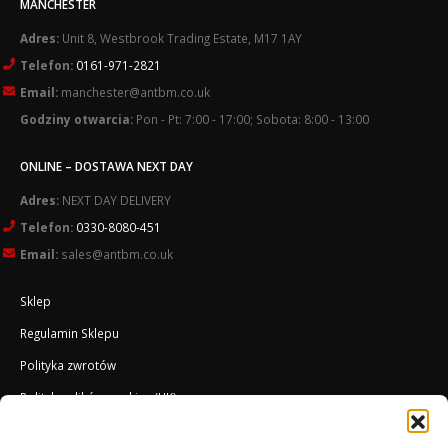
MANCHESTER
Adres:
Unit 8, Westbrook Trading Estate, M17 1AY
Telefon:
0161-971-2821
Email:
manchester@antbm.co.uk
Godziny otwarcia:
Pon - Pt: 7:00 - 17:00; Sobota: 8:00 - 13:00
ONLINE – DOSTAWA NEXT DAY
Adres:
NEXT DAY DELIVERY
Telefon:
0330-8080-451
Email:
sales@antbm.co.uk
Sklep
Regulamin Sklepu
Polityka zwrotów
Polityka plików cookies (UK)
O Firmie