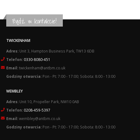
Bądź w kontakcie!
TWICKENHAM
Adres:
Unit 3, Hampton Business Park, TW13 6DB
Telefon:
0330-8080-451
Email:
twickenham@antbm.co.uk
Godziny otwarcia:
Pon - Pt: 7:00 - 17:00; Sobota: 8:00 - 13:00
WEMBLEY
Adres:
Unit 10, Propeller Park, NW10 0AB
Telefon:
0208-459-5397
Email:
wembley@antbm.co.uk
Godziny otwarcia:
Pon - Pt: 7:00 - 17:00; Sobota: 8:00 - 13:00