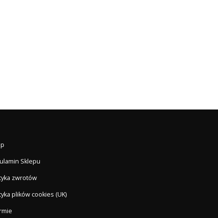
ep
ulamin Sklepu
ityka zwrotów
tyka plików cookies (UK)
irmie