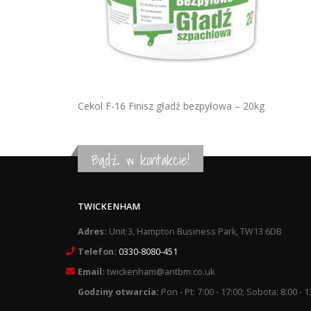
Cekol F-16 Finisz gładź bezpyłowa – 20kg
Bądź w kontakcie!
TWICKENHAM
Adres:
Unit 3, Hampton Business Park, TW13 6DB
Telefon:
0330-8080-451
Email:
twickenham@antbm.co.uk
Godziny otwarcia:
Pon - Pt: 7:00 - 17:00; Sobota: 8:00 - 1