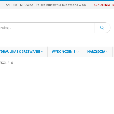
ANT BM - MROWKA - Polska hurtownia budowlana w UK
SZKOLENIA
YDRAULIKA I OGRZEWANIE
WYKOŃCZENIE
NARZĘDZIA
EKOL F16