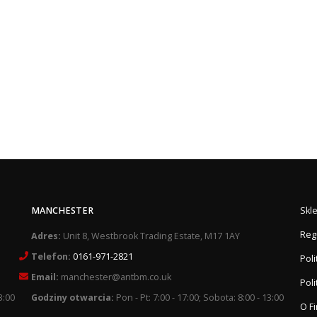
MANCHESTER
Skl
Reg
Adres:
Unit 8, Westbrook Trading Estate, M17 1AY
Telefon:
0161-971-2821
Pol
Email:
manchester@antbm.co.uk
Poli
3:00
Godziny otwarcia:
Pon - Pt: 7:00 - 17:00; Sobota: 8:00 - 13:00
O F