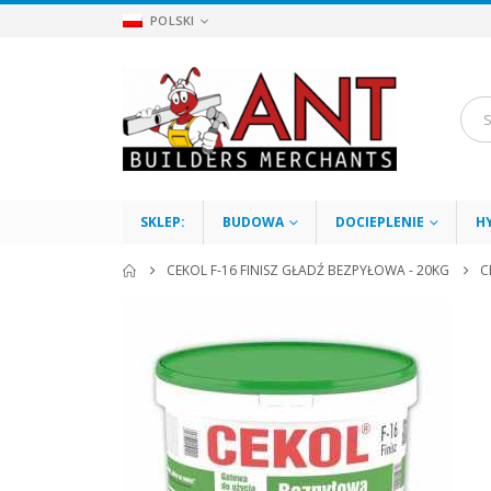
POLSKI
SKLEP:
BUDOWA
DOCIEPLENIE
H
CEKOL F-16 FINISZ GŁADŹ BEZPYŁOWA - 20KG
C