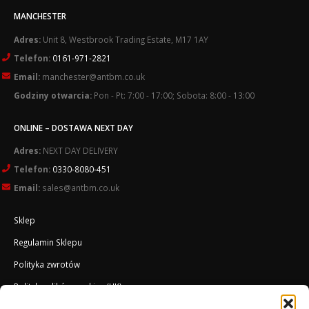
MANCHESTER
Adres:
Unit 8, Westbrook Trading Estate, M17 1AY
Telefon:
0161-971-2821
Email:
manchester@antbm.co.uk
Godziny otwarcia:
Pon - Pt: 7:00 - 17:00; Sobota: 8:00 - 13:00
ONLINE – DOSTAWA NEXT DAY
Adres:
NEXT DAY DELIVERY
Telefon:
0330-8080-451
Email:
sales@antbm.co.uk
Sklep
Regulamin Sklepu
Polityka zwrotów
Polityka plików cookies (UK)
O Firmie