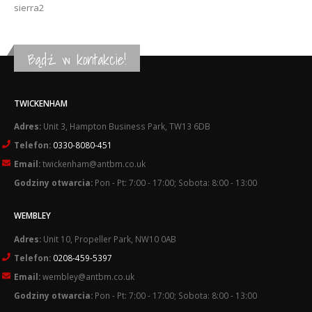
sierra2
Bądź w kontakcie!
TWICKENHAM
Adres:
Unit 3, Hampton Business Park, TW13 6DB
Telefon:
0330-8080-451
Email:
twickenham@antbm.co.uk
Godziny otwarcia:
Pon - Pt: 7:00 - 17:00; Sobota: 8:00 - 13:00
WEMBLEY
Adres:
Unit 10, Propeller Park, NW10 0AB
Telefon:
0208-459-5397
Email:
wembley@antbm.co.uk
Godziny otwarcia:
Pon - Pt: 7:00 - 17:00; Sobota: 8:00 - 13:00