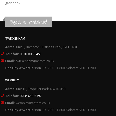
granada2
Bądź w kontakcie!
TWICKENHAM
Adres:
Unit 3, Hampton Business Park, TW13 6DB
Telefon:
0330-8080-451
Email:
twickenham@antbm.co.uk
Godziny otwarcia:
Pon - Pt: 7:00 - 17:00; Sobota: 8:00 - 13:00
WEMBLEY
Adres:
Unit 10, Propeller Park, NW10 0AB
Telefon:
0208-459-5397
Email:
wembley@antbm.co.uk
Godziny otwarcia:
Pon - Pt: 7:00 - 17:00; Sobota: 8:00 - 13:00