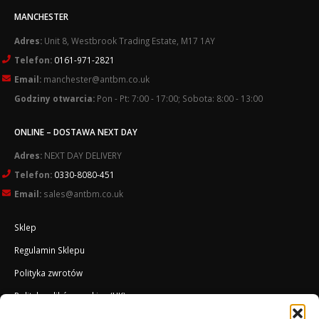
MANCHESTER
Adres:
Unit 8, Westbrook Trading Estate, M17 1AY
Telefon:
0161-971-2821
Email:
manchester@antbm.co.uk
Godziny otwarcia:
Pon - Pt: 7:00 - 17:00; Sobota: 8:00 - 13:00
ONLINE – DOSTAWA NEXT DAY
Adres:
NEXT DAY DELIVERY
Telefon:
0330-8080-451
Email:
sales@antbm.co.uk
Sklep
Regulamin Sklepu
Polityka zwrotów
Polityka plików cookies (UK)
O Firmie