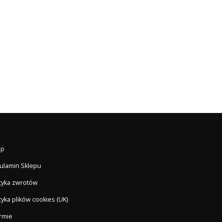
ep
ulamin Sklepu
ityka zwrotów
tyka plików cookies (UK)
irmie