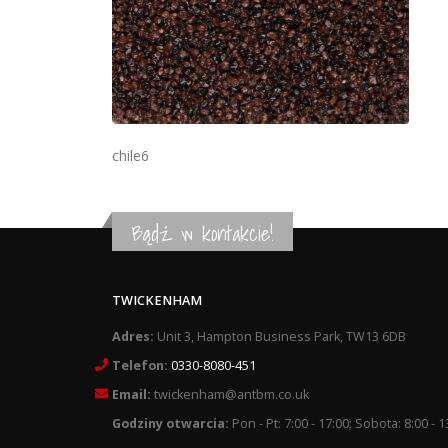
chile6
Bądź w kontakcie!
TWICKENHAM
Adres:
Unit 3, Hampton Business Park, TW13 6DB
Telefon:
0330-8080-451
Email:
twickenham@antbm.co.uk
Godziny otwarcia:
Pon - Pt: 7:00 - 17:00; Sobota: 8:00 - 1