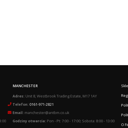
MANCHESTER
Skl
Reg
Adres:
Unit 8, Westbrook Trading Estate, M17 1AY
Telefon:
0161-971-2821
Pol
Email:
manchester@antbm.co.uk
Poli
3:00
Godziny otwarcia:
Pon - Pt: 7:00 - 17:00; Sobota: 8:00 - 13:00
O F