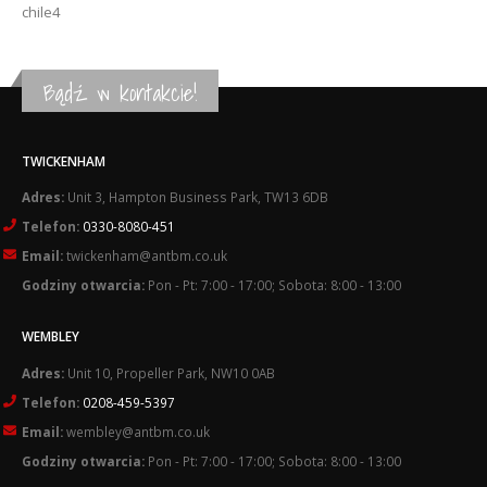
chile4
Bądź w kontakcie!
TWICKENHAM
Adres:
Unit 3, Hampton Business Park, TW13 6DB
Telefon:
0330-8080-451
Email:
twickenham@antbm.co.uk
Godziny otwarcia:
Pon - Pt: 7:00 - 17:00; Sobota: 8:00 - 13:00
WEMBLEY
Adres:
Unit 10, Propeller Park, NW10 0AB
Telefon:
0208-459-5397
Email:
wembley@antbm.co.uk
Godziny otwarcia:
Pon - Pt: 7:00 - 17:00; Sobota: 8:00 - 13:00