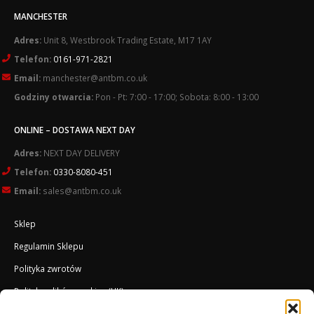
MANCHESTER
Adres:
Unit 8, Westbrook Trading Estate, M17 1AY
Telefon:
0161-971-2821
Email:
manchester@antbm.co.uk
Godziny otwarcia:
Pon - Pt: 7:00 - 17:00; Sobota: 8:00 - 13:00
ONLINE – DOSTAWA NEXT DAY
Adres:
NEXT DAY DELIVERY
Telefon:
0330-8080-451
Email:
sales@antbm.co.uk
Sklep
Regulamin Sklepu
Polityka zwrotów
Polityka plików cookies (UK)
O Firmie