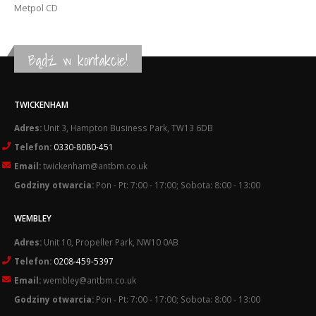
Metpol CD
Bądź w kontakcie!
TWICKENHAM
Adres:
Unit 3, Hampton Business Park, TW13 6DB
Telefon:
0330-8080-451
Email:
twickenham@antbm.co.uk
Godziny otwarcia:
Pon - Pt: 7:00 - 17:00; Sobota: 8:00 - 13:00
WEMBLEY
Adres:
Unit 10, Propeller Park, NW10 0AB
Telefon:
0208-459-5397
Email:
wembley@antbm.co.uk
Godziny otwarcia:
Pon - Pt: 7:00 - 17:00; Sobota: 8:00 - 13:00