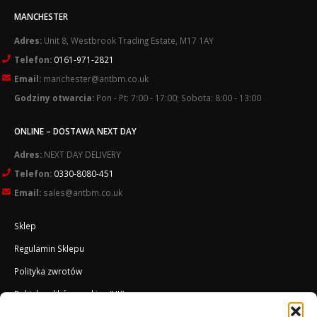
MANCHESTER
Adres:
Unit 8, Westbrook Trading Estate, M17 1AY
Telefon:
0161-971-2821
Email:
manchester@antbm.co.uk
Godziny otwarcia:
Pon - Pt: 7:00 - 17:00; Sobota: 8:00 - 13:00
ONLINE – DOSTAWA NEXT DAY
Adres:
NEXT DAY DELIVERY
Telefon:
0330-8080-451
Email:
sales@antbm.co.uk
Sklep
Regulamin Sklepu
Polityka zwrotów
Polityka plików cookies (UK)
O Firmie