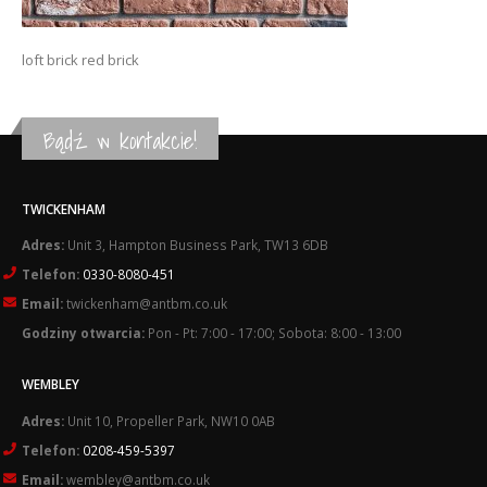
loft brick red brick
Bądź w kontakcie!
TWICKENHAM
Adres:
Unit 3, Hampton Business Park, TW13 6DB
Telefon:
0330-8080-451
Email:
twickenham@antbm.co.uk
Godziny otwarcia:
Pon - Pt: 7:00 - 17:00; Sobota: 8:00 - 13:00
WEMBLEY
Adres:
Unit 10, Propeller Park, NW10 0AB
Telefon:
0208-459-5397
Email:
wembley@antbm.co.uk