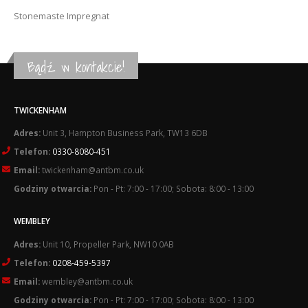
Stonemaste Impregnat
Bądź w kontakcie!
TWICKENHAM
Adres:
Unit 3, Hampton Business Park, TW13 6DB
Telefon:
0330-8080-451
Email:
twickenham@antbm.co.uk
Godziny otwarcia:
Pon - Pt: 7:00 - 17:00; Sobota: 8:00 - 13:00
WEMBLEY
Adres:
Unit 10, Propeller Park, NW10 0AB
Telefon:
0208-459-5397
Email:
wembley@antbm.co.uk
Godziny otwarcia:
Pon - Pt: 7:00 - 17:00; Sobota: 8:00 - 13:00