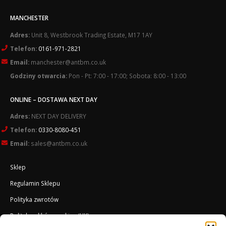
MANCHESTER
Adres:
Unit 8, Westbrook Trading Estate, M17 1AY
Telefon:
0161-971-2821
Email:
manchester@antbm.co.uk
Godziny otwarcia:
Pon - Pt: 7:00 - 17:00; Sobota: 8:00 - 13:00
ONLINE – DOSTAWA NEXT DAY
Adres:
NEXT DAY DELIVERY
Telefon:
0330-8080-451
Email:
sales@antbm.co.uk
Sklep
Regulamin Sklepu
Polityka zwrotów
Polityka plików cookies (UK)