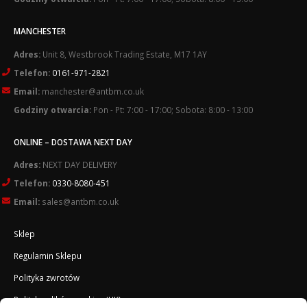
MANCHESTER
Adres:
Unit 8, Westbrook Trading Estate, M17 1AY
Telefon:
0161-971-2821
Email:
manchester@antbm.co.uk
Godziny otwarcia:
Pon - Pt: 7:00 - 17:00; Sobota: 8:00 - 13:00
ONLINE – DOSTAWA NEXT DAY
Adres:
NEXT DAY DELIVERY
Telefon:
0330-8080-451
Email:
sales@antbm.co.uk
Sklep
Regulamin Sklepu
Polityka zwrotów
Polityka plików cookies (UK)