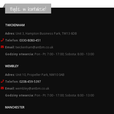
Bądź w kontakcie!
TWICKENHAM
Adres:
Unit 3, Hampton Business Park, TW13 6DB
Telefon:
0330-8080-451
Email:
twickenham@antbm.co.uk
Godziny otwarcia:
Pon - Pt: 7:00 - 17:00; Sobota: 8:00 - 13:00
WEMBLEY
Adres:
Unit 10, Propeller Park, NW10 0AB
Telefon:
0208-459-5397
Email:
wembley@antbm.co.uk
Godziny otwarcia:
Pon - Pt: 7:00 - 17:00; Sobota: 8:00 - 13:00
MANCHESTER