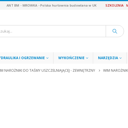
ANT BM - MROWKA - Polska hurtownia budowlana w UK
SZKOLENIA
YDRAULIKA I OGRZEWANIE
WYKOŃCZENIE
NARZĘDZIA
IM NAROŻNIKI DO TAŚMY USZCZELNIAJĄCEJ - ZEWNĘTRZNY
WIM NAROŻNI