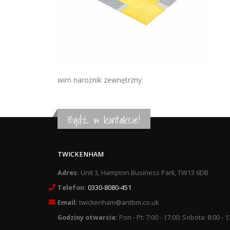
wim narożnik zewnętrzny
Bądź w kontakcie!
TWICKENHAM
Adres:
Unit 3, Hampton Business Park, TW13 6DB
Telefon:
0330-8080-451
Email:
twickenham@antbm.co.uk
Godziny otwarcia:
Pon - Pt: 7:00 - 17:00; Sobota: 8:00 - 1