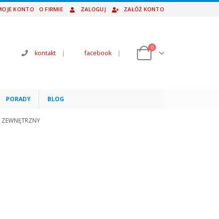
MOJE KONTO
O FIRMIE
ZALOGUJ
ZAŁÓŻ KONTO
0
kontakt
|
facebook
|
PORADY
BLOG
K ZEWNĘTRZNY