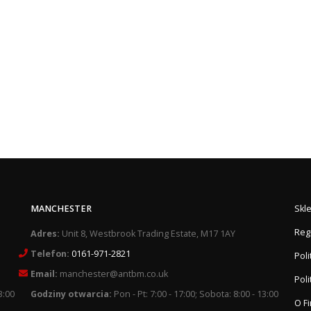
MANCHESTER
Skl
Reg
Adres:
Unit 8, Westbrook Trading Estate, M17 1AY
Telefon:
0161-971-2821
Pol
Email:
manchester@antbm.co.uk
Poli
3:00
Godziny otwarcia:
Pon - Pt: 7:00 - 17:00; Sobota: 8:00 - 13:00
O F