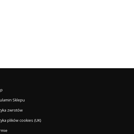
ep
ulamin Sklepu
ityka zwrotów
tyka plików cookies (UK)
irmie