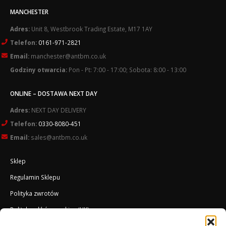
MANCHESTER
Adres:
Unit 8, Westbrook Trading Estate, M17 1AY
Telefon:
0161-971-2821
Email:
manchester@antbm.co.uk
Godziny otwarcia:
Pon - Pt: 7:00 - 17:00; Sobota: 8:00 - 13:00
ONLINE – DOSTAWA NEXT DAY
Adres:
NEXT DAY DELIVERY
Telefon:
0330-8080-451
Email:
sales@antbm.co.uk
Sklep
Regulamin Sklepu
Polityka zwrotów
Polityka plików cookies (UK)
O Firmie