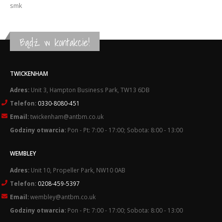
smk
Bądź w kontakcie!
TWICKENHAM
Adres:
Unit 3, Hampton Business Park, TW13 6DB
Telefon:
0330-8080-451
Email:
twickenham@antbm.co.uk
Godziny otwarcia:
Pon - Pt: 7:00 - 17:00; Sobota: 8:00 - 13:00
WEMBLEY
Adres:
Unit 10, Propeller Park, NW10 0AB
Telefon:
0208-459-5397
Email:
wembley@antbm.co.uk
Godziny otwarcia:
Pon - Pt: 7:00 - 17:00; Sobota: 8:00 - 13:00