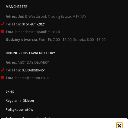
MANCHESTER
Adres:
Unit 8, Westbrook Trading Estate, M17 1AY
Telefon:
0161-971-2821
Email:
manchester@antbm.co.uk
Godziny otwarcia:
Pon - Pt: 7:00 - 17:00; Sobota: 8:00 - 13:00
ONLINE – DOSTAWA NEXT DAY
Adres:
NEXT DAY DELIVERY
Telefon:
0330-8080-451
Email:
sales@antbm.co.uk
Sklep
Regulamin Sklepu
Polityka zwrotów
Polityka plików cookies (UK)
O Firmie