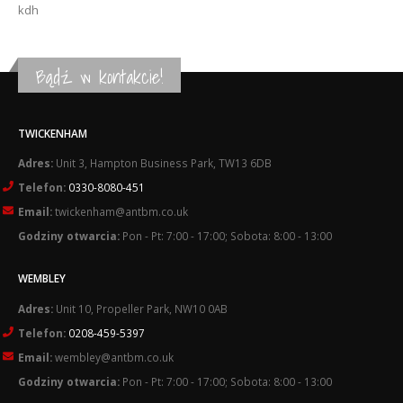
kdh
Bądź w kontakcie!
TWICKENHAM
Adres:
Unit 3, Hampton Business Park, TW13 6DB
Telefon:
0330-8080-451
Email:
twickenham@antbm.co.uk
Godziny otwarcia:
Pon - Pt: 7:00 - 17:00; Sobota: 8:00 - 13:00
WEMBLEY
Adres:
Unit 10, Propeller Park, NW10 0AB
Telefon:
0208-459-5397
Email:
wembley@antbm.co.uk
Godziny otwarcia:
Pon - Pt: 7:00 - 17:00; Sobota: 8:00 - 13:00