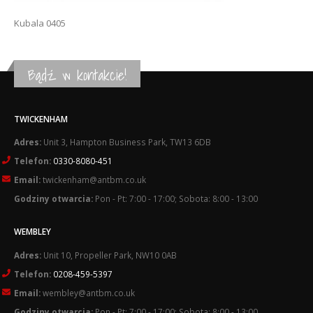
Kubala 0405
Bądź w kontakcie!
TWICKENHAM
Adres:
Unit 3, Hampton Business Park, TW13 6DB
Telefon:
0330-8080-451
Email:
twickenham@antbm.co.uk
Godziny otwarcia:
Pon - Pt: 7:00 - 17:00; Sobota: 8:00 - 13:00
WEMBLEY
Adres:
Unit 10, Propeller Park, NW10 0AB
Telefon:
0208-459-5397
Email:
wembley@antbm.co.uk
Godziny otwarcia:
Pon - Pt: 7:00 - 17:00; Sobota: 8:00 - 13:00