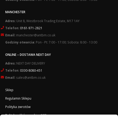
MANCHESTER
Adres:
Unit 8, Westbrook Trading Estate, M17 1AY
Telefon:
0161-971-2821
Email:
manchester@antbm.co.uk
Godziny otwarcia:
Pon - Pt: 7:00 - 17:00; Sobota: 8:00 - 13:00
ONLINE – DOSTAWA NEXT DAY
Adres:
NEXT DAY DELIVERY
Telefon:
0330-8080-451
Email:
sales@antbm.co.uk
Sklep
Regulamin Sklepu
Polityka zwrotów
Polityka plików cookies (UK)