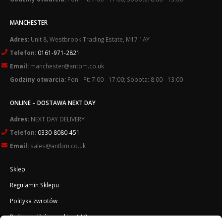
MANCHESTER
Adres:
Unit 8, Westbrook Trading Estate, M17 1AY
Telefon:
0161-971-2821
Email:
manchester@antbm.co.uk
Godziny otwarcia:
Pon - Pt: 7:00 - 17:00; Sobota: 8:00 - 13:00
ONLINE – DOSTAWA NEXT DAY
Adres:
NEXT DAY DELIVERY
Telefon:
0330-8080-451
Email:
sales@antbm.co.uk
Sklep
Regulamin Sklepu
Polityka zwrotów
Polityka plików cookies (UK)