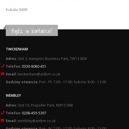
Kubala 0408
Bądź w kontakcie!
TWICKENHAM
Adres:
Unit 3, Hampton Business Park, TW13 6DB
Telefon:
0330-8080-451
Email:
twickenham@antbm.co.uk
Godziny otwarcia:
Pon - Pt: 7:00 - 17:00; Sobota: 8:00 - 13:00
WEMBLEY
Adres:
Unit 10, Propeller Park, NW10 0AB
Telefon:
0208-459-5397
Email:
wembley@antbm.co.uk
Godziny otwarcia:
Pon - Pt: 7:00 - 17:00; Sobota: 8:00 - 13:00