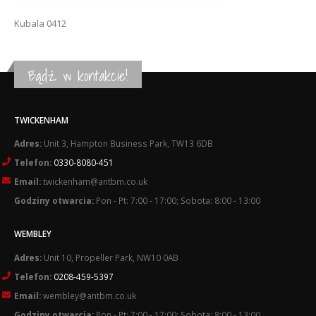
Kubala 0412
Bądź w kontakcie!
TWICKENHAM
Adres:
Unit 3, Hampton Business Park, TW13 6DB
Telefon:
0330-8080-451
Email:
twickenham@antbm.co.uk
Godziny otwarcia:
Pon - Pt: 7:00 - 17:00; Sobota: 8:00 - 13:00
WEMBLEY
Adres:
Unit 10, Propeller Park, NW10 0AB
Telefon:
0208-459-5397
Email:
wembley@antbm.co.uk
Godziny otwarcia:
Pon - Pt: 7:00 - 17:00; Sobota: 8:00 - 13:00