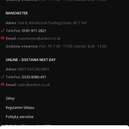
MANCHESTER
Adres:
Unit 8, Westbrook Trading Estate, M17 1AY
Telefon:
0161-971-2821
Email:
manchester@antbm.co.uk
Godziny otwarcia:
Pon - Pt: 7:00 - 17:00; Sobota: 8:00 - 13:00
ONLINE – DOSTAWA NEXT DAY
Adres:
NEXT DAY DELIVERY
Telefon:
0330-8080-451
Email:
sales@antbm.co.uk
Sklep
Regulamin Sklepu
Polityka zwrotów
Polityka plików cookies (UK)