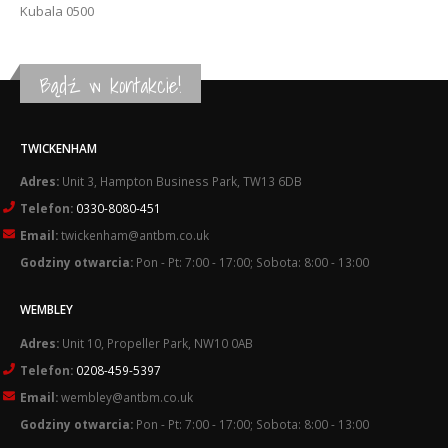
Kubala 0500
Bądź w kontakcie!
TWICKENHAM
Adres:
Unit 3, Hampton Business Park, TW13 6DB
Telefon:
0330-8080-451
Email:
twickenham@antbm.co.uk
Godziny otwarcia:
Pon - Pt: 7:00 - 17:00; Sobota: 8:00 - 13:00
WEMBLEY
Adres:
Unit 10, Propeller Park, NW10 0AB
Telefon:
0208-459-5397
Email:
wembley@antbm.co.uk
Godziny otwarcia:
Pon - Pt: 7:00 - 17:00; Sobota: 8:00 - 13:00