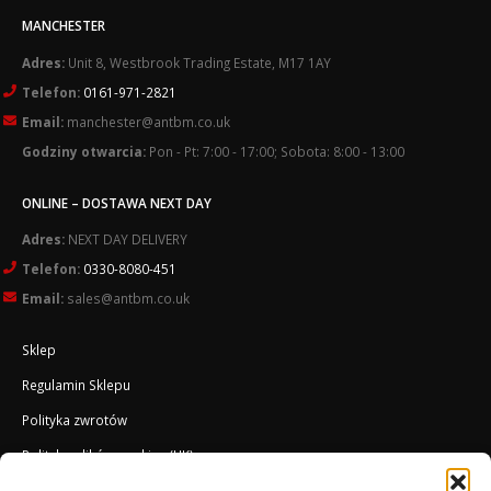
MANCHESTER
Adres:
Unit 8, Westbrook Trading Estate, M17 1AY
Telefon:
0161-971-2821
Email:
manchester@antbm.co.uk
Godziny otwarcia:
Pon - Pt: 7:00 - 17:00; Sobota: 8:00 - 13:00
ONLINE – DOSTAWA NEXT DAY
Adres:
NEXT DAY DELIVERY
Telefon:
0330-8080-451
Email:
sales@antbm.co.uk
Sklep
Regulamin Sklepu
Polityka zwrotów
Polityka plików cookies (UK)
O Firmie