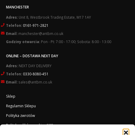
MANCHESTER
Adres:
Unit 8, Westbrook Trading Estate, M17 1AY
Telefon:
0161-971-2821
Email:
manchester@antbm.co.uk
Godziny otwarcia:
Pon - Pt: 7:00 - 17:00; Sobota: 8:00 - 13:00
ONLINE – DOSTAWA NEXT DAY
Adres:
NEXT DAY DELIVERY
Telefon:
0330-8080-451
Email:
sales@antbm.co.uk
Sklep
Regulamin Sklepu
Polityka zwrotów
Polityka plików cookies (UK)
O Firmie