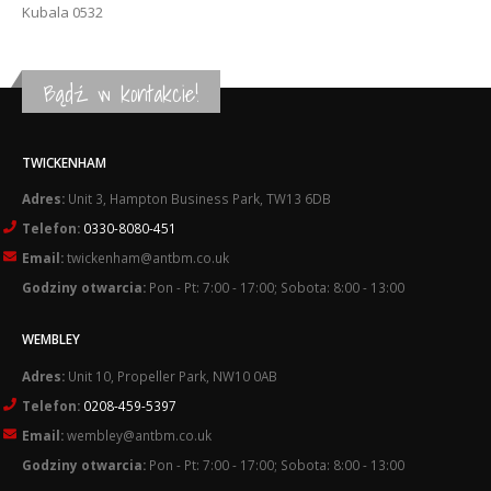
Kubala 0532
Bądź w kontakcie!
TWICKENHAM
Adres:
Unit 3, Hampton Business Park, TW13 6DB
Telefon:
0330-8080-451
Email:
twickenham@antbm.co.uk
Godziny otwarcia:
Pon - Pt: 7:00 - 17:00; Sobota: 8:00 - 13:00
WEMBLEY
Adres:
Unit 10, Propeller Park, NW10 0AB
Telefon:
0208-459-5397
Email:
wembley@antbm.co.uk
Godziny otwarcia:
Pon - Pt: 7:00 - 17:00; Sobota: 8:00 - 13:00