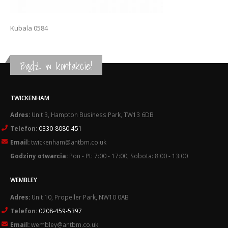
Kubala 0584
Bądź w kontakcie!
TWICKENHAM
Adres:
Unit 3, Hampton Business Park, TW13 6DB
Telefon:
0330-8080-451
Email:
twickenham@antbm.co.uk
Godziny otwarcia:
Pon - Pt: 7:00 - 17:00; Sobota: 8:00 - 13:00
WEMBLEY
Adres:
Unit 10, Propeller Park, NW10 0AB
Telefon:
0208-459-5397
Email:
wembley@antbm.co.uk