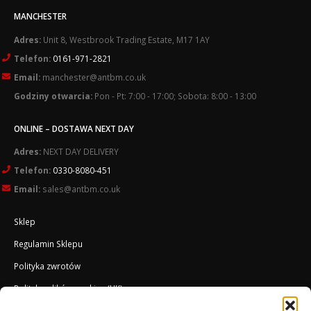
MANCHESTER
Adres:
Unit 8, Westbrook Trading Estate, M17 1AY
Telefon:
0161-971-2821
Email:
manchester@antbm.co.uk
Godziny otwarcia:
Pon - Pt: 7:00 - 17:00; Sobota: 8:00 - 13:00
ONLINE – DOSTAWA NEXT DAY
Adres:
NEXT DAY DELIVERY
Telefon:
0330-8080-451
Email:
sales@antbm.co.uk
Sklep
Regulamin Sklepu
Polityka zwrotów
Polityka plików cookies (UK)
O Firmie