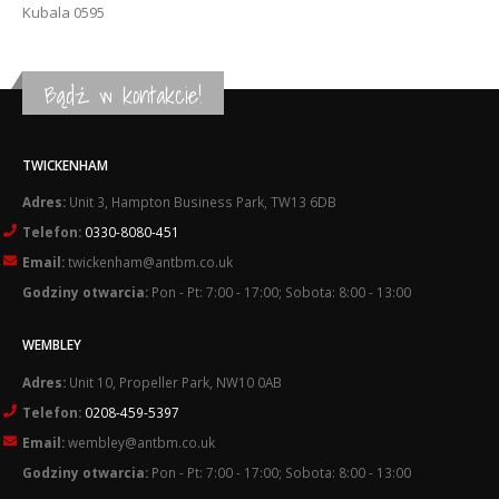
Kubala 0595
Bądź w kontakcie!
TWICKENHAM
Adres:
Unit 3, Hampton Business Park, TW13 6DB
Telefon:
0330-8080-451
Email:
twickenham@antbm.co.uk
Godziny otwarcia:
Pon - Pt: 7:00 - 17:00; Sobota: 8:00 - 13:00
WEMBLEY
Adres:
Unit 10, Propeller Park, NW10 0AB
Telefon:
0208-459-5397
Email:
wembley@antbm.co.uk
Godziny otwarcia:
Pon - Pt: 7:00 - 17:00; Sobota: 8:00 - 13:00