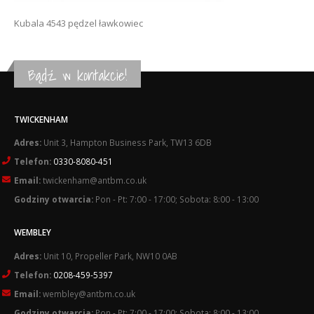
Kubala 4543 pędzel ławkowiec
Bądź w kontakcie!
TWICKENHAM
Adres:
Unit 3, Hampton Business Park, TW13 6DB
Telefon:
0330-8080-451
Email:
twickenham@antbm.co.uk
Godziny otwarcia:
Pon - Pt: 7:00 - 17:00; Sobota: 8:00 - 13:00
WEMBLEY
Adres:
Unit 10, Propeller Park, NW10 0AB
Telefon:
0208-459-5397
Email:
wembley@antbm.co.uk
Godziny otwarcia:
Pon - Pt: 7:00 - 17:00; Sobota: 8:00 - 13:00