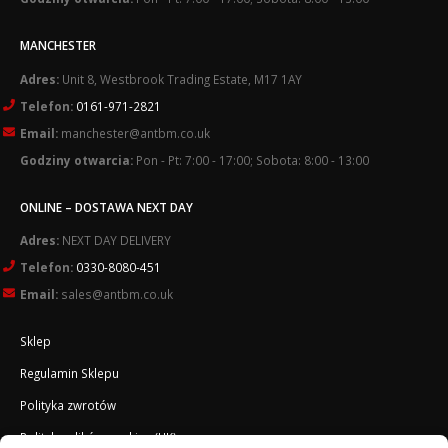
MANCHESTER
Adres:
Unit 8, Westbrook Trading Estate, M17 1AY
Telefon:
0161-971-2821
Email:
manchester@antbm.co.uk
Godziny otwarcia:
Pon - Pt: 7:00 - 17:00; Sobota: 8:00 - 13:00
ONLINE – DOSTAWA NEXT DAY
Adres:
NEXT DAY DELIVERY
Telefon:
0330-8080-451
Email:
sales@antbm.co.uk
Sklep
Regulamin Sklepu
Polityka zwrotów
Polityka plików cookies (UK)