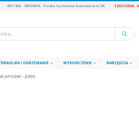
ANT BM - MROWKA - Polska hurtownia budowlana w UK
SZKOLENIA
YDRAULIKA I OGRZEWANIE
WYKOŃCZENIE
NARZĘDZIA
K JAPOŃSKI – JESIEŃ