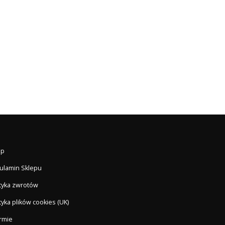
ep
ulamin Sklepu
ityka zwrotów
tyka plików cookies (UK)
irmie