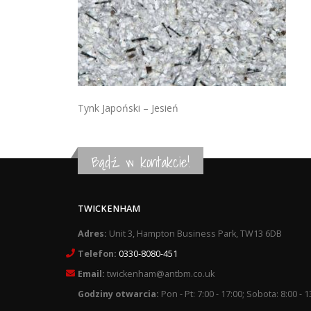
Tynk Japoński – Jesień
Bądź w kontakcie!
TWICKENHAM
Adres:
Unit 3, Hampton Business Park, TW13 6DB
Telefon:
0330-8080-451
Email:
twickenham@antbm.co.uk
Godziny otwarcia:
Pon - Pt: 7:00 - 17:00; Sobota: 8:00 - 1