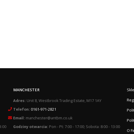
MANCHESTER
Skl
Reg
Adres:
Unit 8, Westbrook Trading Estate, M17 1AY
Telefon:
0161-971-2821
Pol
Email:
manchester@antbm.co.uk
Poli
3:00
Godziny otwarcia:
Pon - Pt: 7:00 - 17:00; Sobota: 8:00 - 13:00
O F