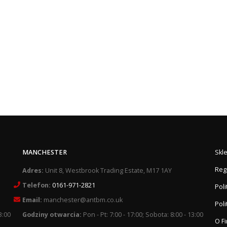
MANCHESTER
Skl
Reg
Adres:
Unit 8, Westbrook Trading Estate, M17 1AY
Telefon:
0161-971-2821
Pol
Email:
manchester@antbm.co.uk
Poli
3:00
Godziny otwarcia:
Pon - Pt: 7:00 - 17:00; Sobota: 8:00 - 13:00
O F