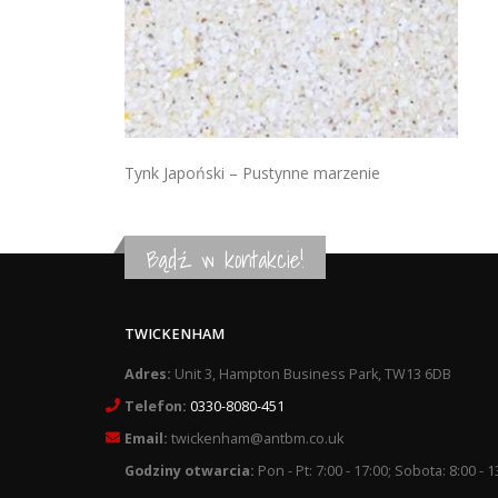
Tynk Japoński – Pustynne marzenie
Bądź w kontakcie!
TWICKENHAM
Adres:
Unit 3, Hampton Business Park, TW13 6DB
Telefon:
0330-8080-451
Email:
twickenham@antbm.co.uk
Godziny otwarcia:
Pon - Pt: 7:00 - 17:00; Sobota: 8:00 - 1