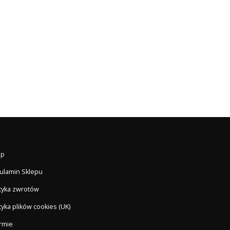
ep
ulamin Sklepu
ityka zwrotów
tyka plików cookies (UK)
irmie