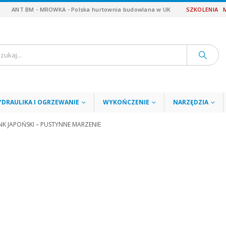
ANT BM - MROWKA - Polska hurtownia budowlana w UK
SZKOLENIA
YDRAULIKA I OGRZEWANIE
WYKOŃCZENIE
NARZĘDZIA
NK JAPOŃSKI – PUSTYNNE MARZENIE