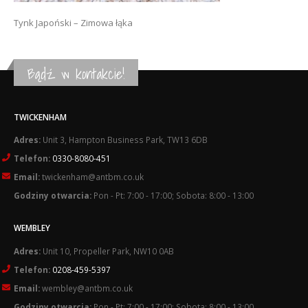
Tynk Japoński – Zimowa łąka
Bądź w kontakcie!
TWICKENHAM
Adres:
Unit 3, Hampton Business Park, TW13 6DB
Telefon:
0330-8080-451
Email:
twickenham@antbm.co.uk
Godziny otwarcia:
Pon - Pt: 7:00 - 17:00; Sobota: 8:00 - 13:00
WEMBLEY
Adres:
Unit 10, Propeller Park, NW10 0AB
Telefon:
0208-459-5397
Email:
wembley@antbm.co.uk
Godziny otwarcia:
Pon - Pt: 7:00 - 17:00; Sobota: 8:00 - 13:00