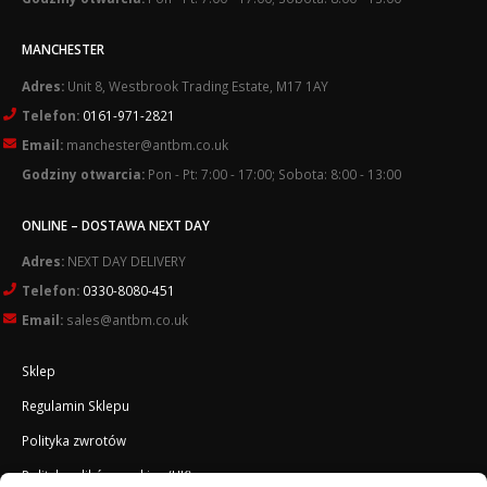
MANCHESTER
Adres:
Unit 8, Westbrook Trading Estate, M17 1AY
Telefon:
0161-971-2821
Email:
manchester@antbm.co.uk
Godziny otwarcia:
Pon - Pt: 7:00 - 17:00; Sobota: 8:00 - 13:00
ONLINE – DOSTAWA NEXT DAY
Adres:
NEXT DAY DELIVERY
Telefon:
0330-8080-451
Email:
sales@antbm.co.uk
Sklep
Regulamin Sklepu
Polityka zwrotów
Polityka plików cookies (UK)